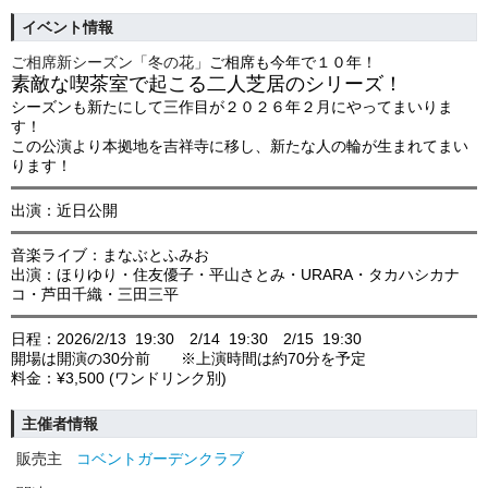
イベント情報
ご相席新シーズン「冬の花」
ご相席も今年で１０年！
素敵な喫茶室で起こる二人芝居のシリーズ！
シーズンも新たにして三作目が２０２６年２月にやってまいりま
す！
この公演より本拠地を吉祥寺に移し、新たな人の輪が生まれてまい
ります！
出演：近日公開
音楽ライブ：まなぶとふみお
出演：ほりゆり・住友優子・平山さとみ・URARA・タカハシカナ
コ・芦田千織・三田三平
日程：2026/2/13 19:30 2/14 19:30 2/15 19:30
開場は開演の30分前 ※上演時間は約70分を予定
料金：¥3,500 (ワンドリンク別)
主催者情報
販売主
コベントガーデンクラブ