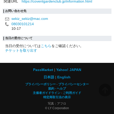
関連URL
https://coventgardenclub.jp/information.html
お問い合わせ先
sekiz_sekiz@mac.com
08030101214
10-17
当日の受付について
当日の受付については
こちら
をご確認ください。
チケットを取り出す
PassMarket
Yahoo! JAPAN
日本語
English
プライバシーポリシー
プライバシーセンター
規約
ヘルプ
主催者ガイドライン
ご利用ガイド
特定商取引法の表示
写真：アフロ
© LY Corporation