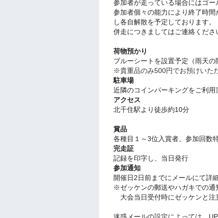
参加者が走っている場合にはゴー
参加者個々の能力により終了時間
し各自解散を予定しております。
併走につきましてはご連絡くださ
荷物預かり
ブルーシートを設置予定（雨天の
※貴重品のみ500円でお預けいた
駐車場
近隣のコインパーキングをご利用
アクセス
北千住駅より徒歩約10分
賞品
各種目１～3位入賞者、
参加回数
完走証
記録を印字し、当日発行
参加通知
開催日2日前までにメールにて詳
※ゼッケンの郵送やハガキでの通
大会当日受付時にゼッケンと注
迷惑メールの設定によっては、U