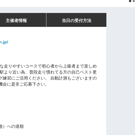
主催者情報
当日の受付方法
n.jp/
トな走りやすいコースで初心者から上級者まで楽しめ
住駅より近い為、普段走り慣れてる方の自己ベスト更
グ練習にご活用ください。 自動計測もございますの
機会に是非ご応募下さい。
敷）への道順