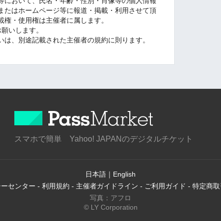
等において、氏名・年齢・性別・肖像等の個人情報
Sまたはホームページ等に報道・掲載・利用させて頂
載権・使用権は主催者に属します。
お願いします。
いは、別途記載された主催者の規約に則ります。
スマホで簡単 Yahoo! JAPANのデジタルチケット
日本語
｜
English
シーセンター
-
利用規約
-
主催者ガイドライン
-
ご利用ガイド
-
特定商取
写真：アフロ
© LY Corporation