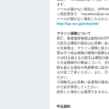
ます。
メールが届かない場合は、UPR
ン指定受信で 「marathon@up
メールが届かない場合こちらから
http://up-run.jp/entrychk/
マラソン保険について
死亡、後遺傷害補償は最高250万
入院又は通院の場合はお見舞い金と
※主催者は、マラソン保険に加入
置を行う他は保険の補償の範囲を
※10日を超える入院又は通院の場
※大会開催中の事故について、主
額を超える場合や免責事項に該当
その旨ご了承ください。また、万
ださい。
※保険又はお見舞い金適用の場合
ので必ず保管してください。
紛失した場合には適用できません
申込規約