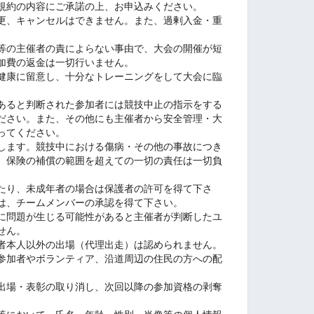
規約の内容にご承諾の上、お申込みください。
更、キャンセルはできません。また、過剰入金・重
等の主催者の責によらない事由で、大会の開催が短
加費の返金は一切行いません。
健康に留意し、十分なトレーニングをして大会に臨
あると判断された参加者には競技中止の指示をする
ださい。また、その他にも主催者から安全管理・大
ってください。
します。競技中における傷病・その他の事故につき
、保険の補償の範囲を超えての一切の責任は一切負
たり、未成年者の場合は保護者の許可を得て下さ
は、チームメンバーの承認を得て下さい。
に問題が生じる可能性があると主催者が判断したユ
せん。
者本人以外の出場（代理出走）は認められません。
参加者やボランティア、沿道周辺の住民の方への配
出場・表彰の取り消し、次回以降の参加資格の剥奪