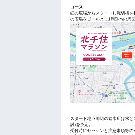
コース
虹の広場からスタートし堀切橋を
の広場をゴールとし1周5kmの周
スタート地点周辺の給水所は水と
討)を予定。
受付時にゼッケンと注意事項等の