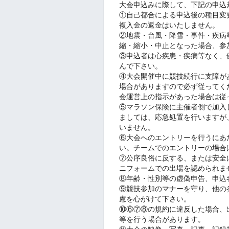
大会申込みに際して、下記の申込
①自己都合による申込後の種目変
複入金の返金はいたしません。
②地震・台風・降雪・事件・疾病
縮・縮小・中止となった場合、参
③申込者は心疾患・疾病等なく、
んで下さい。
④大会開催中に競技続行に支障が
場合がありますので必ず従ってく
会運営上の指示があった場合は従
⑤マラソン保険に主催者側で加入
ましては、応急処置を行いますが
いません。
⑥大会へのエントリーを行うにあ
い。チームでのエントリーの場合
⑦公序良俗に反する、または安全
ニフォームでの出場を認められま
⑧年齢・性別等の虚偽申告、申込
⑨競技参加のマナーを守り、他の
慮を心がけて下さい。
⑩⑥⑦⑧の規約に違反した場合、
等を行う場合があります。