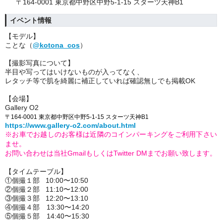
〒164-0001 東京都中野区中野5-1-15 スターツ天神B1
イベント情報
【モデル】
ことな（
@kotona_cos
）
【撮影写真について】
半目や写ってはいけないものが入ってなく、
レタッチ等で肌を綺麗に補正していれば確認無しでも掲載OK
【会場】
Gallery O2
〒164-0001 東京都中野区中野5-1-15 スターツ天神B1
https://www.gallery-o2.com/about.html
※お車でお越しのお客様は近隣のコインパーキングをご利用下さい
ませ。
お問い合わせは当社GmailもしくはTwitter DMまでお願い致します。
【タイムテーブル】
①個撮１部 10:00〜10:50
②個撮２部 11:10〜12:00
③個撮３部 12:20〜13:10
④個撮４部 13:30〜14:20
⑤個撮５部 14:40〜15:30