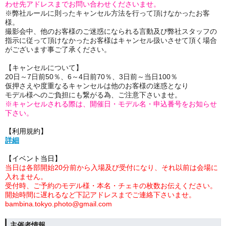
わせ先アドレスまでお問い合わせくださいませ。
※弊社ルールに則ったキャンセル方法を行って頂けなかったお客
様。
撮影会中、他のお客様のご迷惑になられる言動及び弊社スタッフの
指示に従って頂けなかったお客様はキャンセル扱いさせて頂く場合
がございます事ご了承ください。
【キャンセルについて】
20日～7日前50％、6～4日前70％、3日前～当日100％
仮押さえや度重なるキャンセルは他のお客様の迷惑となり
モデル様へのご負担にも繋がる為、ご注意下さいませ。
※キャンセルされる際は、開催日・モデル名・申込番号をお知らせ
下さい。
【利用規約】
詳細
【イベント当日】
当日は各部開始20分前から入場及び受付になり、それ以前は会場に
入れません。
受付時、ご予約のモデル様・本名・チェキの枚数お伝えください。
開始時間に遅れるなど下記アドレスまでご連絡下さいませ。
bambina.tokyo.photo@gmail.com
主催者情報