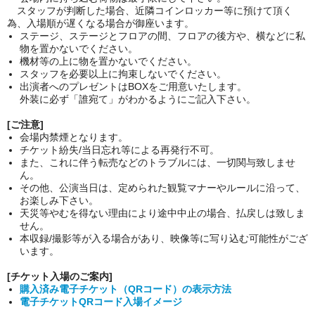
スタッフが判断した場合、近隣コインロッカー等に預けて頂く
為、入場順が遅くなる場合が御座います。
ステージ、
ステージとフロアの間、フロアの後方や、横などに私
物を置かないでください。
機材等の上に物を置かないでください。
スタッフを必要以上に拘束しないでください。
出演者へのプレゼントはBOXをご用意いたします。
外装に必ず「誰宛て」がわかるようにご記入下さい。
[ご注意]
会場内禁煙となります。
チケット紛失/当日忘れ等による再発行不可。
また、これに伴う転売などのトラブルには、一切関与致しませ
ん。
その他、公演当日は、定められた観覧マナーやルールに沿って、
お楽しみ下さい。
天災等やむを得ない理由により途中中止の場合、払戻しは致しま
せん。
本収録/撮影等が入る場合があり、映像等に写り込む可能性がござ
います。
[チケット入場のご案内]
購入済み電子チケット（QRコード）の表示方法
電子チケットQRコード入場イメージ