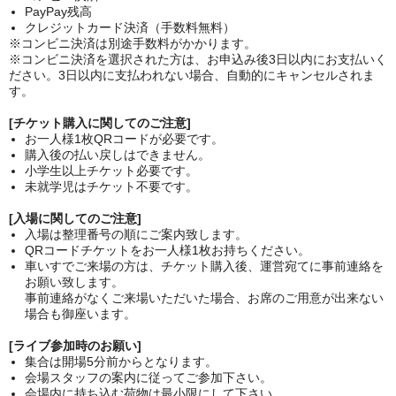
PayPay残高
クレジットカード決済（手数料無料）
※コンビニ決済は別途手数料がかかります。
※コンビニ決済を選択された方は、お申込み後3日以内にお支払いく
ださい。3日以内に支払われない場合、自動的にキャンセルされま
す。
[チケット購入に関してのご注意]
お一人様1枚QRコードが必要です。
購入後の払い戻しはできません。
小学生以上チケット必要です。
未就学児はチケット不要です。
[入場に関してのご注意]
入場は整理番号の順にご案内致します。
QRコードチケットをお一人様1枚お持ちください。
車いすでご来場の方は、チケット購入後、運営宛てに事前連絡を
お願い致します。
事前連絡がなくご来場いただいた場合、お席のご用意が出来ない
場合も御座います。
[ライブ参加時のお願い]
集合は開場5分前からとなります。
会場スタッフの案内に従ってご参加下さい。
会場内に持ち込む荷物は最小限にして下さい。