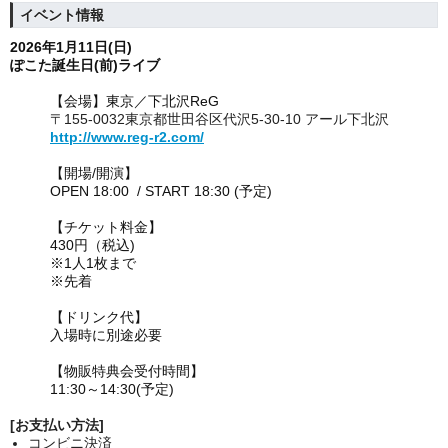
イベント情報
2026年1
月11
日(日
)
ぽこた誕生日(前)ライブ
【会場】
東京／下北沢ReG
〒155-0032
東京都世田谷区代沢5-30-10 アール下北沢
http://www.reg-r2.com/
【開場/開演】
OPEN 18:00 / START 18:30 (予定)
【チケット料金】
430円（税込)
※1人1枚まで
※先着
【ドリンク代】
入場時に別途必要
【物販特典会受付時間】
11:30～14:30(予定)
[お支払い方法]
コンビニ決済