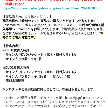
ご確認ください。
https://blog-passmarket.yahoo.co.jp/archives/3Dsec_20250328.html
【商品購入後の追加購入に関して】
配信当日の19時30分
までに商品をご購入いただきました方を対象
に、
PassMarketにご登録いただいたメールアドレス宛に、
19時30分
頃追加購
入専用ページのURLをお送りいたします。
対象商品購入後に追加で商品
をご購入希望の方は、メールでお送りするURLからご購入ください。
20
時までご購入可能です。
【特典内容】
☆DVD1枚購入特典
・サイン入りDVDジャケット（宛名・日付入り）1枚
・サイン入り水着チェキ1枚
☆DVD2枚購入特典
・サイン入りDVDジャケット（宛名・日付入り）1枚
・サイン入り
水着
チェキ（宛名・日付入り）1枚
・個別水着動画
※ソロチェキと個別動画に関しましては、衣装は水着となります。
※お撮りした動画は後日、ギガファイル便（https://gigafile.nu/）にアッ
プロードした後、メールにてURLをお送りさせていただきます。ギガファ
イル便以外のサービスでのお届けには対応致しかねますので、予めご了