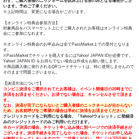
わず、ご購入者様のニックネームを読み上げる形のみとなる場合がござ
います。予めご了承ください。
※上記時間は、変更になる場合がございます。
【オンライン特典会参加方法】
対象商品をパスマーケット上にてご購入されたお客様はオンライン特典
会にご参加になれます。
※オンライン特典会のお申込みは全て
PassMarket
上での受付となりま
す。
※PassMarketでチケットを購入するにはYahoo! JAPAN IDが必要です。
Yahoo! JAPAN ID をお持ちでない場合は作成をお願い致します。
※商品購入後に発行されるQRコードチケットは、特に使用しませんので
そのままで問題ございません。
【決済方法について】
コンビニ決済をご選択されてたお客様は、イベント開催日の20時までに
決済をお済ませください。
お済でない場合は、キャンセルさせて頂きま
す。
なお、
決済が完了にならないとご購入者様のニックネームが分からない
ため、お名前呼びをご希望の場合は早めに決済をお済ませください。
クレジットカードをご利用になる場合、「Yahoo!ウォレット」に登録済
みのクレジットカードのみご利用いただけます。
※カード決済の場合、チケット申し込み後に別ページでの決済手続きが
ございます。
決済手続きを完了しなかった場合、チケットのお申し込み
が無効となってしまいますので、ご注意ください。
詳しくは下記URLを