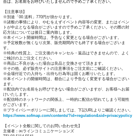
合は、お名前をお呼びいたしませんので予めご了承ください
。
【注意事項】
※別途「00.送料」770円が掛かります。
※諸般の事情により、やむをえずイベント内容等の変更、またはイベン
トが中止となる場合がございますので予めご了承ください。その際の対
応方法については後日ご案内致します。
※本イベント開催時間は、予告なく変更となる場合がございます。
※予定枚数が無くなり次第、販売期間内でも終了する場合がございま
す。
※特典の性質上、ご注文後のキャンセル・返品はできませんので、よく
ご検討の上ご注文ください。
※商品に不良があった場合は良品と交換させて頂きます。
※その他、必ず販売サイトの注意事項をご注文前にご確認ください。
※会場付近での入待ち・出待ち行為等は固くお断りいたします。
※本イベントの開催時間は、都合により予告なく変更する場合がござい
ます。
※配信内でお名前をお呼びできない場合がございますが、お客様へお届
けいたします。
※配信時のネットワークの関係上、一時的に配信が切れてしまう可能性
がございます。
※プライバシーポリシーに関しましては、下記URLよりご確認ください。
https://www.sofmap.com/contents/?id=regulation&sid=privacypolicy
【
イベント全般に関しての
お問い合わせ先】
主催者：㈱ラインコミュニケーションズ