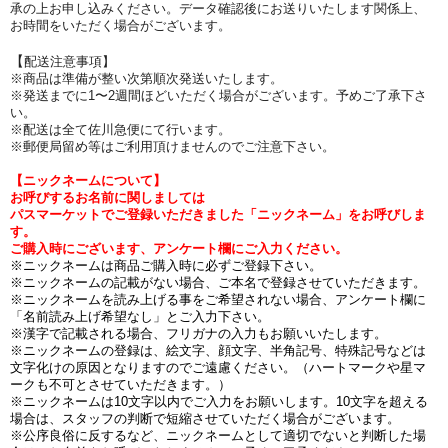
承の上お申し込みください。データ確認後にお送りいたします関係上、
お時間をいただく場合がございます。
【
配送注意事項】
※商品は準備が整い次第順次発送いたします。
※発送までに1〜2週間ほどいただく場合がございます。予めご了承下さ
い。
※配送は全て佐川急便にて行います。
※郵便局留め等はご利用頂けませんのでご注意下さい。
【ニックネームについて】
お呼びするお名前に関しましては
パスマーケットでご登録いただきました「ニックネーム」をお呼びしま
す。
ご購入時にございます、アンケート欄にご入力ください。
※ニックネームは商品ご購入時に必ずご登録下さい。
※ニックネームの記載がない場合、ご本名で登録させていただきます。
※ニックネームを読み上げる事をご希望されない場合、アンケート欄に
「名前読み上げ希望なし」とご入力下さい。
※漢字で記載される場合、フリガナの入力もお願いいたします。
※ニックネームの登録は、絵文字、顔文字、半角記号、特殊記号などは
文字化けの原因となりますのでご遠慮ください。（ハートマークや星マ
ークも不可とさせていただきます。）
※ニックネームは10文字以内でご入力をお願いします。10文字を超える
場合は、スタッフの判断で短縮させていただく場合がございます。
※公序良俗に反するなど、ニックネームとして適切でないと判断した場