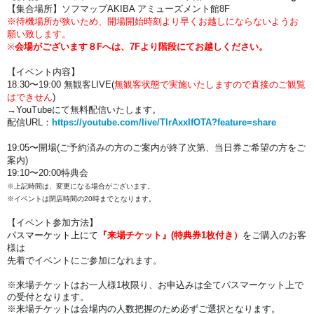
【集合場所】
ソフマップAKIBA アミューズメント館8F
※待機場所が狭いため、開場開始時刻より早くお越しにならないようお
願い致します。
※
会場がございます８Fへは、7Fより階段にてお越しください。
【イベント内容】
18:30〜19:00 無観客LIVE
(
無観客状態で実施いたしますので直接のご観覧
はできせん
)
→YouTubeにて無料配信いたします。
配信URL：
https://youtube.com/live/TlrAxxIfOTA?feature=share
19:05〜開場(ご予約済みの方のご案内が終了次第、当日券ご希望の方をご
案内)
19:10
〜20:00特典会
※上記時間は、変更になる場合がございます。
※イベントは閉店時間の20時までとなります。
【イベント参加方法】
パスマーケット上にて
『来場チケット』(特典券1枚付き）
を
ご購入のお客
様は
先着でイベントにご参加になれます。
※来場チケットはお一人様1枚限り、
お申込みは全てパスマーケット上で
の受付となります。
※来場チケット
は会場内の人数把握のため必ずご選択となります。