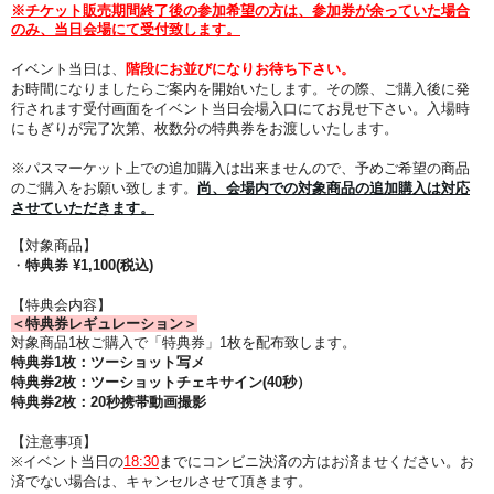
※チケット販売期間終了後の参加希望の方は、参加券が余っていた場合
のみ、当日会場にて受付致します。
イベント当日は、
階段にお並びになりお待ち下さい。
お時間になりましたらご案内を開始いたします。その際、
ご購入後に発
行されます受付画面をイベント当日会場入口にてお見せ下さい。
入場時
にもぎりが完了次第、枚数分の特典券をお渡しいたします。
※パスマーケット上での追加購入は出来ませんので、予めご希望の商品
のご購入をお願い致します。
尚、会場内での対象商品の追加購入は対応
させていただきます。
【対象商品】
・
特典券 ¥1,100(税込)
【特典会内容】
＜特典券レギュレーション＞
対象商品1枚ご購入で「特典券」1枚を配布致します。
特典券
1枚：ツーショット
写メ
特典券
2枚：ツーショットチェキサイン(40秒）
特典券
2枚：20秒携帯動画撮影
【注意事項】
※イベント当日の
18:3
0
までにコンビニ決済の方はお済ませください。
お
済でない場合は、キャンセルさせて頂きます。