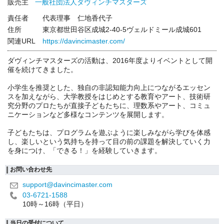
販売主
一般社団法人ダヴィンチマスターズ
責任者
代表理事 仁地香代子
住所
東京都世田谷区成城2-40-5ヴェルドミール成城601
関連URL
https://davincimaster.com/
ダヴィンチマスターズの活動は、2016年度よりイベントとして開
催を続けてきました。
小学生を推奨とした、独自の非認知能力向上につながるエッセン
スを加えながら、大学教授をはじめとする教育やアート、技術研
究分野のプロたちが直接子どもたちに、理数系やアート、コミュ
ニケーションなど多様なコンテンツを展開します。
子どもたちは、プログラムを遊ぶように楽しみながら学びを体感
し、楽しいという気持ちを持って目の前の課題を解決していく力
を身につけ、「できる！」を経験していきます。
お問い合わせ先
support@davincimaster.com
03-6721-1588
10時～16時（平日）
当日の受付について