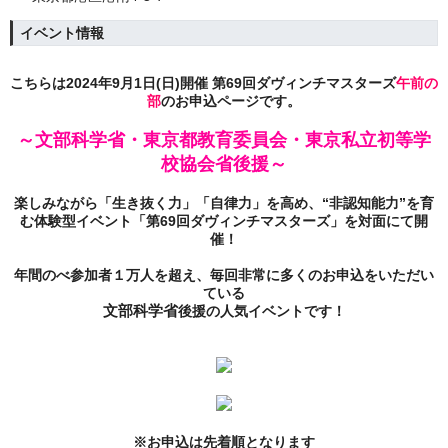
イベント情報
こちらは2024年9
月1日(日)開催 第69
回ダヴィンチマスターズ
午前の
部
のお申込ページです。
～
文部科学省
・東京都教育委員会・東京私立初等学
校協会
省後援
～
楽しみながら
「生き抜く力」「自律力」
を高め、
“非認知能力”
を育
む体験型イベント「第
69
回ダヴィンチマスターズ」を対面にて開
催！
年間のべ参加者１万人を超え、毎回非常に多くのお申込をいただい
ている
文部科学省
後援
の人気イベントです！
.
※お申込は先着順となります