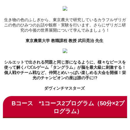
生き物の色のふしぎから、東京農大で研究しているカラフルザリガ
ニの色のひみつのお話や観察・実験を行います。
さらにザリガニ研
究の今後の世界展開について学んでみましょう！
東京農業大学 教職課程 教授 武田晃治 先生
シルエットで出される問題と同じ形になるように、様々なピースを
使って解くパズルゲーム「タングラム」が脳を最大級に刺激する！
個人戦やチーム戦など、仲間とめいっぱい楽しめる大会を開催！栄
光のチャンピオンの座は誰の手に!?
ダヴィンチマスターズ
Bコース
*1コース2プログラム（50分×2プ
ログラム）