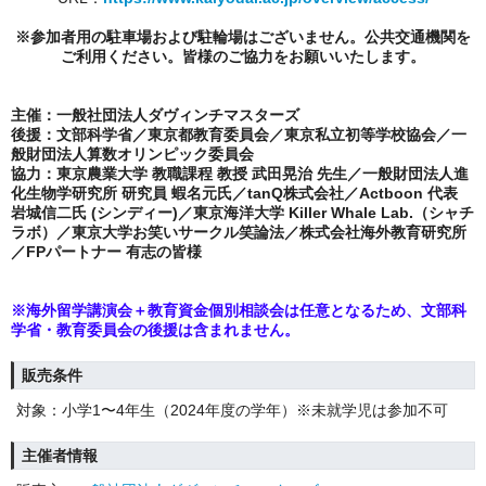
※参加者用の駐車場および駐輪場はございません。公共交通機関を
ご利用ください。皆様のご協力をお願いいたします。
主催：一般社団法人ダヴィンチマスターズ
後援：文部科学省／東京都教育委員会／東京私立初等学校協会／一
般財団法人算数オリンピック委員会
協力：東京農業大学 教職課程 教授 武田晃治 先生／一般財団法人進
化生物学研究所 研究員 蝦名元氏／tanQ株式会社／Actboon 代表
岩城信二氏 (シンディー)／東京海洋大学 Killer Whale Lab.（シャチ
ラボ）／東京大学お笑いサークル笑論法／株式会社海外教育研究所
／FPパートナー 有志の皆様
※海外留学講演会＋教育資金個別相談会は任意となるため、文部科
学省・教育委員会の後援は含まれません。
販売条件
対象：小学1〜4年生（2024年度の学年）※未就学児は参加不可
主催者情報