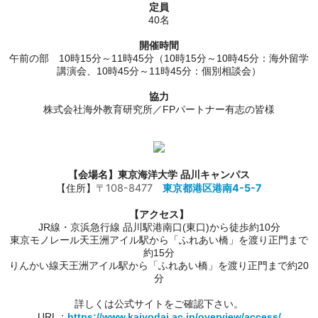
定員
40名
開催時間
午前の部 10時15分～11時45分（10時15分～10時45分：海外留学
講演会、10時45分～11時45分：個別相談会）
協力
株式会社海外教育研究所／FPパートナー有志の皆様
【会場名】
東京海洋大学
品川キャンパス
〒108-8477
東京都港区港南4-5-7
【住所】
【アクセス】
JR線・京浜急行線 品川駅港南口(東口)から徒歩約10分
東京モノレール天王洲アイル駅から「ふれあい橋」を渡り正門まで
約15分
りんかい線天王洲アイル駅から「ふれあい橋」を渡り正門まで約20
分
詳しくは公式サイトをご確認下さい。
URL：
https://www.kaiyodai.ac.jp/overview/access/