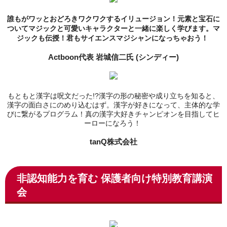
誰もがワッとおどろきワクワクするイリュージョン！元素と宝石に
ついてマジックと可愛いキャラクターと一緒に楽しく学びます。
マ
ジックも伝授！君もサイエンスマジシャンになっちゃおう！
Actboon代表 岩城信二氏 (シンディー)
もともと漢字は呪文だった!?漢字の形の秘密や成り立ちを知ると、
漢字の面白さにのめり込むはず。漢字が好きになって、主体的な学
びに繋がるプログラム！
真の漢字大好きチャンピオンを目指してヒ
ーローになろう！
tanQ株式会社
非認知能力を育む 保護者向け特別教育講演
会