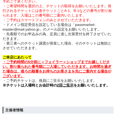
予めご了承ください。
・ご希望時間を選択の上、チケットの取得をお願いいたします。発
行されるチケットには各チケットごとA-1、B-1などの番号が割り振
られます。入場はこの番号順にご案内いたします。
・ご予約はスマートフォンのみとさせていただきます。
・ドメイン指定受信を設定している場合は「passmarket-
master@mail.yahoo.jp」のメール設定をお願いいたします。
・先着順でのお申込みの為、定員に達し次第受付を終了させていた
だきます。
・第三者へのチケット譲渡が発覚した場合、そのチケットは無効と
させていただきます。
ご来店にあたって
・ご予約時間の5分前に＜フェイラー＞ショップまでお越しくださ
い。割り振られた番号順にご入場していただきます。
お時間を過ぎ
た場合は、後ろの順番をお持ちのお客さまを先にご案内する場合が
ございます。
・ご予約チケットは、係員にご呈示をお願いいたします。
※チケットは入場時とお会計時の
2回ご呈示
をお願いいたします。
主催者情報