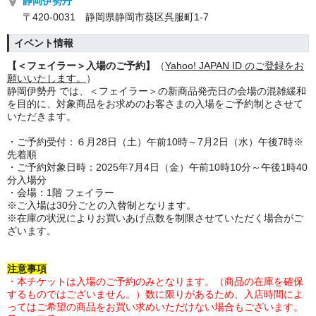
静岡伊勢丹
〒420-0031 静岡県静岡市葵区呉服町1-7
イベント情報
【＜フェイラー＞入場のご予約】
（
Yahoo! JAPAN ID のご登録をお
願いいたします。
）
静岡伊勢丹 では、＜フェイラー＞の新商品発売日の会場の混雑緩和
を目的に、対象商品をお求めのお客さまの入場をご予約制とさせて
いただきます。
・ご予約受付：６月28日（土）午前10時～7月2日（水）午後7時※
先着順
・ご予約対象日時：2025年7月4日（金）午前10時10分～午後1時40
分入場分
・会場：1階 フェイラー
※ご入場は30分ごとの入替制となります。
※在庫の状況によりお買いあげ点数を制限させていただく場合がご
ざいます。
注意事項
・本チケットは入場のご予約のみとなります。（商品の在庫を確保
するものではございません。）数に限りがあるため、入店時間によ
ってはご希望の商品をお買い求めいただけない場合もございます。