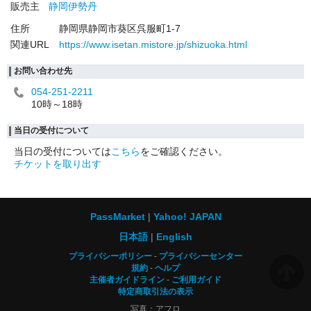
販売主
静岡伊勢丹
住所
静岡県静岡市葵区呉服町1-7
関連URL
https://www.isetan.mistore.jp/shizuoka.html
お問い合わせ先
054-251-2211
10時～18時
当日の受付について
当日の受付については
こちら
をご確認ください。
チケットを取り出す
PassMarket
Yahoo! JAPAN
日本語
English
プライバシーポリシー
プライバシーセンター
規約
ヘルプ
主催者ガイドライン
ご利用ガイド
特定商取引法の表示
写真：アフロ