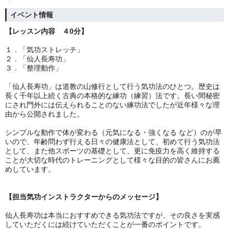
イベント情報
【レッスン内容 ４0分】
１．
「気功ストレッチ」
２．「仙人長寿功」
３．「整理動作」
「仙人長寿功」は道教の山修行として行う気功法のひとつ。歴史は
長く千年以上続く古典の本格的な練功（練習）法です。長い間秘密
にされ門外には伝えられることのない練功法でしたが近年様々な理
由から公開されました。
シンプルな動作で体が変わる（元気になる・強くなる など）のが早
いので、年齢問わず行える日々の健康法として、初めて行う気功法
として、また他スポーツの基礎として、更に免疫力を高く維持する
ことが大切な時代のトレーニングとして様々な目的の皆さんにお薦
めしています。
【担当気功インストラクターからのメッセージ】
仙人長寿功は本当におすすめできる気功法ですが、その良さを実感
していただくには続けていただくことが一番のポイントです。