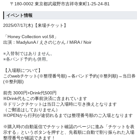
〒180-0002 東京都武蔵野市吉祥寺東町1-25-24-B1
イベント情報
202
5/07/17(木)
【来場チケット】
「Honey Collection vol.58」
出演：MadylunA / えさのじかん / MiRA / Noir
※入替制ではありません。
※各バンド予約も併用。
【入場順について】
このwebチケット(※整理番号順)→各バンド予約(※整列順)→当日券
(※整列順)
前売 30
00円+Drink代500円
※Drink代もこの事前決済に含まれています
※ドリンクチケットは当日ご入場時に引き換えとなります
（ご郵送はしておりません）
※OPENから行列が途切れるまでは整理番号順のご入場となります
※購入時の自動返信でチケット確認のページに進み「チケットを表
示する」というボタンを押すと、先着順に自動で割り振られた入場
整理番号が確認できます！