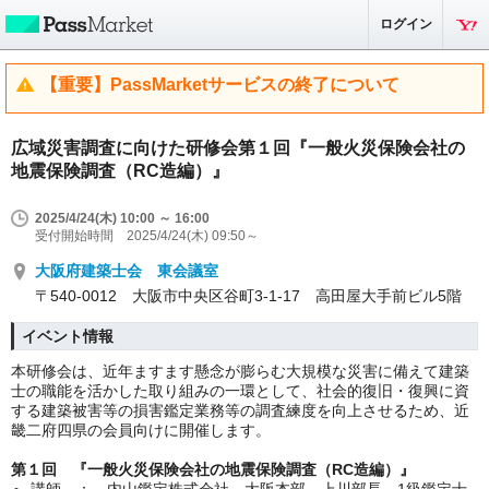
ログイン
【重要】PassMarketサービスの終了について
広域災害調査に向けた研修会第１回『一般火災保険会社の
地震保険調査（RC造編）』
2025/4/24(木) 10:00 ～ 16:00
受付開始時間 2025/4/24(木) 09:50～
大阪府建築士会 東会議室
〒540-0012 大阪市中央区谷町3-1-17 高田屋大手前ビル5階
イベント情報
本研修会は、近年ますます懸念が膨らむ大規模な災害に備えて建築
士の職能を活かした取り組みの一環として、社会的復旧・復興に資
する建築被害等の損害鑑定業務等の調査練度を向上させるため、近
畿二府四県の会員向けに開催します。
第１回 『一般火災保険会社の地震保険調査（RC造編）』