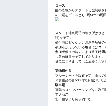
コース
虹の広場からスタートし堀切橋を
の広場をゴールとし1周5kmの周
スタート地点周辺の給水所は水と
討)を予定。
受付時にゼッケンと注意事項等の
参加者が走っている場合にはゴー
参加者個々の能力により終了時間
し各自解散を予定しております。
併走につきましてはご連絡くださ
荷物預かり
ブルーシートを設置予定（雨天の
※貴重品のみ500円でお預けいた
駐車場
近隣のコインパーキングをご利用
アクセス
北千住駅より徒歩約10分