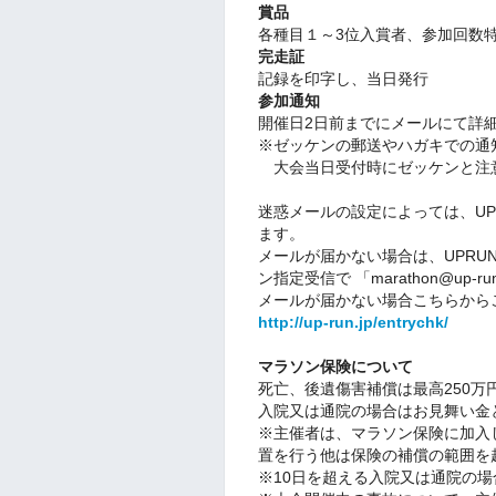
賞品
各種目１～3位入賞者、
参加回数
完走証
記録を印字し、当日発行
参加通知
開催日2日前までにメールにて詳
※ゼッケンの郵送やハガキでの通
大会当日受付時にゼッケンと注
迷惑メールの設定によっては、U
ます。
メールが届かない場合は、UPR
ン指定受信で 「marathon@up
メールが届かない場合こちらから
http://up-run.jp/entrychk/
マラソン保険について
死亡、後遺傷害補償は最高250万
入院又は通院の場合はお見舞い金と
※主催者は、マラソン保険に加入
置を行う他は保険の補償の範囲を
※10日を超える入院又は通院の場