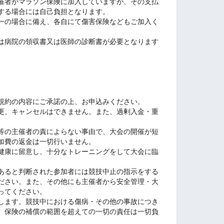
催者がマラソン保険に加入していますが、その支払
する場合には自己負担となります。
一の場合に備え、各自にて傷害保険などもご加入く
は病院の領収書又は医師の診断書が必要となります
。
規約の内容にご承諾の上、お申込みください。
更、キャンセルはできません。また、過剰入金・重
等の主催者の責によらない事由で、大会の開催が短
加費の返金は一切行いません。
健康に留意し、十分なトレーニングをして大会に臨
あると判断された参加者には競技中止の指示をする
ださい。また、その他にも主催者から安全管理・大
ってください。
します。競技中における傷病・その他の事故につき
、保険の補償の範囲を超えての一切の責任は一切負