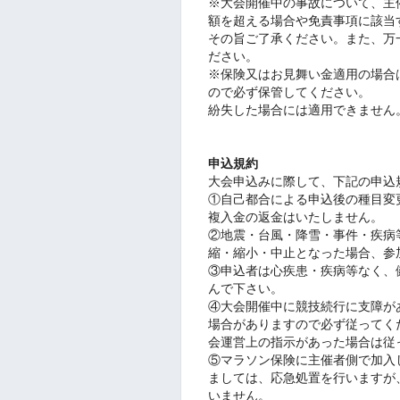
※大会開催中の事故について、主
額を超える場合や免責事項に該当
その旨ご了承ください。また、万
ださい。
※保険又はお見舞い金適用の場合
ので必ず保管してください。
紛失した場合には適用できません
申込規約
大会申込みに際して、下記の申込
①自己都合による申込後の種目変
複入金の返金はいたしません。
②地震・台風・降雪・事件・疾病
縮・縮小・中止となった場合、参
③申込者は心疾患・疾病等なく、
んで下さい。
④大会開催中に競技続行に支障が
場合がありますので必ず従ってく
会運営上の指示があった場合は従
⑤マラソン保険に主催者側で加入
ましては、応急処置を行いますが
いません。