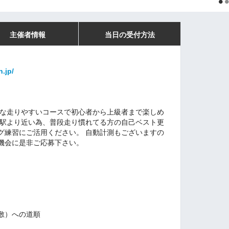
主催者情報
当日の受付方法
n.jp/
トな走りやすいコースで初心者から上級者まで楽しめ
住駅より近い為、普段走り慣れてる方の自己ベスト更
グ練習にご活用ください。 自動計測もございますの
機会に是非ご応募下さい。
敷）への道順