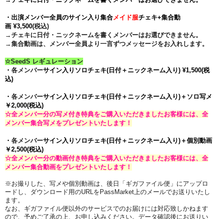
・
出演
メンバー
全員
のサイン入り集合
メイド服
チェキ+集合動
画 ¥
3,500
(税込)
→チェキに日付・ニックネームを書くメンバーはお選びできません。
→集合動画は、メンバー全員より一言ずつメッセージをお入れします。
☆SeedS
レギュレーション
・
各メンバー
サイン入りソロチェキ(日付＋ニックネーム入り) ¥1,500(税
込)
・
各メンバー
サイン入りソロチェキ
(日付＋ニックネーム入り)
＋ソロ写メ
￥2,000
(税込)
☆全メンバー分の写メ付き特典をご購入いただきましたお客様には、全
メンバー集合写メをプレゼントいたします！
・
各メンバー
サイン入りソロチェキ
(日付＋ニックネーム入り)
＋個別動画
￥2,500
(税込)
☆全メンバー分の動画付き特典をご購入いただきましたお客様には、全
メンバー集合動画をプレゼントいたします！
※お撮りした、写メや個別動画は、後日「ギガファイル便」にアップロ
ードし、ダウンロード用のURLをPassMarket上のメールでお送りいたし
ます。
なお、ギガファイル便以外のサービスでのお届けには対応致しかねます
ので、予めご了承の上、お申し込みください
。データ確認後にお送りい