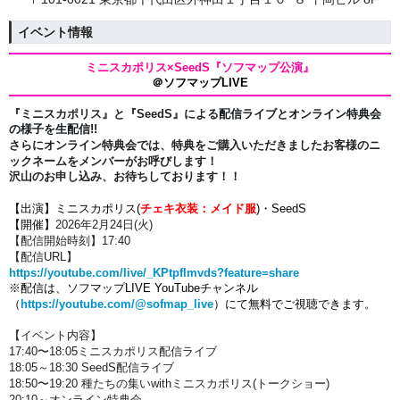
イベント情報
ミニスカポリス×SeedS『ソフマップ公演』
＠ソフマップLIVE
『ミニスカポリス』と『SeedS』による
配信ライブとオンライン特典会
の様子を生配信!!
さらにオンライン特典会では、特典をご購入いただきましたお客様のニ
ックネームをメンバーがお呼びします！
沢山のお申し込み、お待ちしております！！
【出演】
ミニスカポリス(
チェキ衣装：メイド服
)・
SeedS
【開催】
2026年2月24
日(火)
【配信開始時刻】17
:40
【配信URL】
https://youtube.com/live/_KPtpflmvds?feature=share
※配信は、ソフマップLIVE YouTubeチャンネル
（
https://youtube.com/@sofmap_live
）にて無料でご視聴できます。
【イベント内容】
17:40〜18:05ミニスカポリス配信ライブ
18:05～18:30 SeedS配信ライブ
18:50
〜19:20 種たちの集いwithミニスカポリス(トークショー)
20:10～オンライン特典会