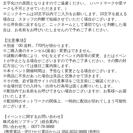
文字化けの原因となりますのでご遠慮ください。（ハートマークや星マ
ークも不可とさせていただきます。）
※ニックネームは10文字以内でご入力をお願いします。10文字を超える
場合は、スタッフの判断で短縮させていただく場合がございます。
※公序良俗に反するなど、ニックネームとして適切でないと判断した場
合は、お名前をお呼びいたしませんので予めご了承ください。
【注意事項】
※別途「00.送料」770円が掛かります。
※ご購入後のキャンセル(返金)・変更はできません。
※諸般の事情により、やむをえずイベント内容等の変更、またはイベン
トが中止となる場合がございますので予めご了承ください。その際の対
応方法については後日ご案内致します。
※本イベント開催時間は、予告なく変更となる場合がございます。
※商品に不良があった場合は良品と交換させて頂きます。
※その他、必ず販売サイトの注意事項をご注文前にご確認ください。
※会場付近での入待ち・出待ち行為等は固くお断りいたします。
※配信内でお名前をお呼びできない場合がございますが、お客様へお届
けいたします。
※配信時のネットワークの関係上、一時的に配信が切れてしまう可能性
がございます。
【イベントに関するお問い合わせ】
株式会社ソフマップ（総合案内）
問い合わせ先： 0077-78-9888
(携帯電話・IP/ひかり電話からは 050-3032-9888 (有料))