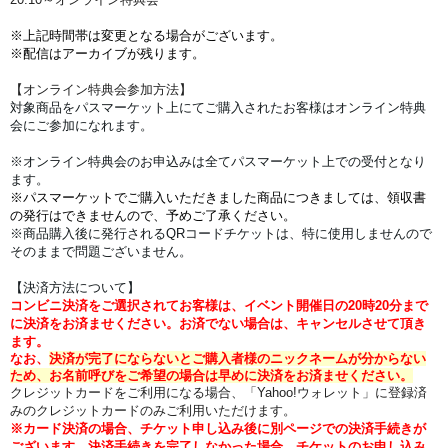
※上記時間帯は変更となる場合がございます。
※配信はアーカイブが残ります。
【オンライン特典会参加方法】
対象商品をパスマーケット上にてご購入されたお客様はオンライン特典
会にご参加になれます。
※オンライン特典会のお申込みは全てパスマーケット上での受付となり
ます。
※パスマーケットでご購入いただきました商品につきましては、領収書
の発行はできませんので、予めご了承ください。
※商品購入後に発行されるQRコードチケットは、特に使用しませんので
そのままで問題ございません。
【決済方法について】
コンビニ決済をご選択されてお客様は、イベント開催日の20時20分まで
に決済をお済ませください。
お済でない場合は、キャンセルさせて頂き
ます。
なお、
決済が完了にならないとご購入者様のニックネームが分からない
ため、お名前呼びをご希望の場合は早めに決済をお済ませください。
クレジットカードをご利用になる場合、「Yahoo!ウォレット」に登録済
みのクレジットカードのみご利用いただけます。
※
カード決済の場合、チケット申し込み後に別ページでの決済手続きが
ございます。
決済手続きを完了しなかった場合、チケットのお申し込み