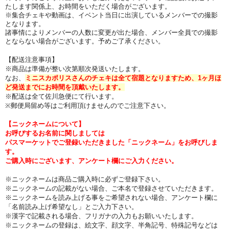
たします関係上、お時間をいただく場合がございます。
※集合チェキや動画は、イベント当日に出演しているメンバーでの撮影
となります。
諸事情によりメンバーの人数に変更が出た場合、メンバー全員での撮影
とならない場合がございます。予めご了承ください。
【配送注意事項】
※商品は準備が整い次第順次発送いたします。
なお、
ミニスカポリスさんのチェキは全て宿題となりますため、1ヶ月ほ
ど発送までにお時間を頂戴いたします。
※配送は全て佐川急便にて行います。
※郵便局留め等はご利用頂けませんのでご注意下さい。
【ニックネームについて】
お呼びするお名前に関しましては
パスマーケットでご登録いただきました「ニックネーム」をお呼びしま
す。
ご購入時にございます、アンケート欄にご入力ください。
※ニックネームは商品ご購入時に必ずご登録下さい。
※ニックネームの記載がない場合、ご本名で登録させていただきます。
※ニックネームを読み上げる事をご希望されない場合、アンケート欄に
「名前読み上げ希望なし」とご入力下さい。
※漢字で記載される場合、フリガナの入力もお願いいたします。
※ニックネームの登録は、絵文字、顔文字、半角記号、特殊記号などは