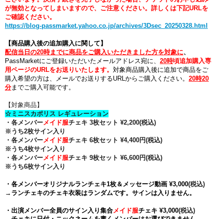
が無効となってしまいます
ので、ご注意
ください。
詳しくは下記URLを
ご確認ください。
https://blog-passmarket.yahoo.co.jp/archives/3Dsec_20250328.html
【商品購入後の追加購入に関して】
配信当日の20
時までに商品をご購入いただきました方を対象に
、
PassMarketにご登録いただいたメールアドレス宛に、
20
時
頃追加購入専
用ページのURLをお送りいたします。
対象商品購入後に追加で商品をご
購入希望の方は、メールでお送りするURLからご購入ください。
20時20
分
までご購入可能です。
【対象商品】
☆ミニスカポリス レギュレーション
・各メンバー
メイド服
チェキ 3枚セット ¥2,200(税込)
※うち2枚サイン入り
・各メンバー
メイド服
チェキ
6枚セット ¥4,400円
(税込)
※うち4枚サイン入り
・各メンバー
メイド服
チェキ
9枚セット ¥6,600円
(税込)
※うち6枚サイン入り
・各メンバーオリジナルランチェキ1枚＆メッセージ動画 ¥3,000
(税込)
→ランチェキのチェキ衣装はランダムです。サインは入りません。
・出演メンバー全員のサイン入り集合
メイド服
チェキ ¥
3,000
(税込)
→チェキに日付・ニックネームを書くメンバーはお選びできません。