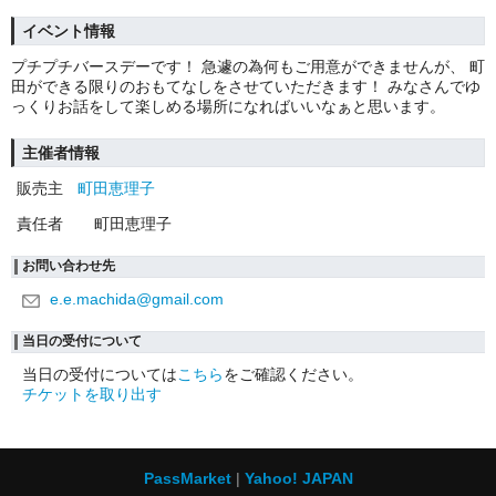
イベント情報
プチプチバースデーです！ 急遽の為何もご用意ができませんが、 町
田ができる限りのおもてなしをさせていただきます！ みなさんでゆ
っくりお話をして楽しめる場所になればいいなぁと思います。
主催者情報
販売主
町田恵理子
責任者
町田恵理子
お問い合わせ先
e.e.machida@gmail.com
当日の受付について
当日の受付については
こちら
をご確認ください。
チケットを取り出す
PassMarket
Yahoo! JAPAN