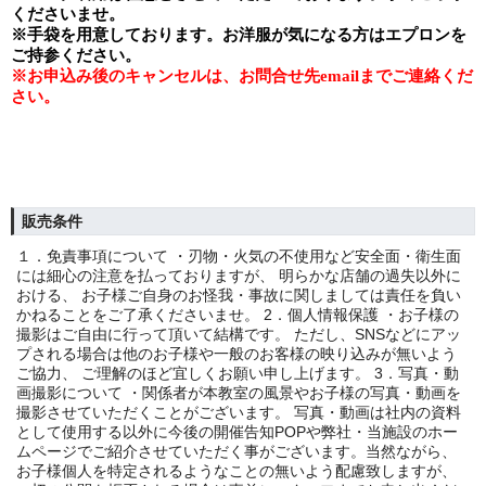
くださいませ。
※手袋を用意しております。お洋服が気になる方はエプロンを
ご持参ください。
※
お申込み後のキャンセルは、お問合せ先
email
までご連絡くだ
さい。
販売条件
１．免責事項について ・刃物・火気の不使用など安全面・衛生面
には細心の注意を払っておりますが、 明らかな店舗の過失以外に
おける、 お子様ご自身のお怪我・事故に関しましては責任を負い
かねることをご了承くださいませ。 2．個人情報保護 ・お子様の
撮影はご自由に行って頂いて結構です。 ただし、SNSなどにアッ
プされる場合は他のお子様や一般のお客様の映り込みが無いよう
ご協力、 ご理解のほど宜しくお願い申し上げます。 3．写真・動
画撮影について ・関係者が本教室の風景やお子様の写真・動画を
撮影させていただくことがございます。 写真・動画は社内の資料
として使用する以外に今後の開催告知POPや弊社・当施設のホー
ムページでご紹介させていただく事がございます。当然ながら、
お子様個人を特定されるようなことの無いよう配慮致しますが、