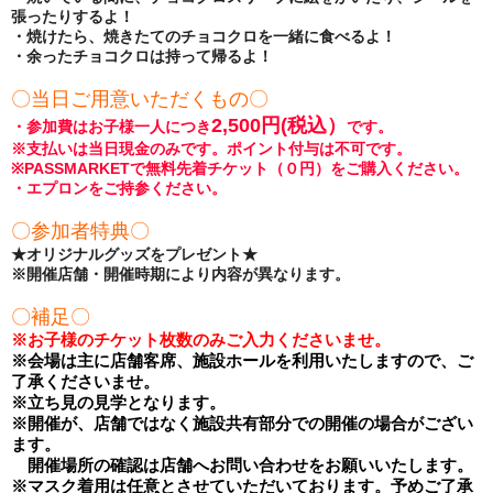
張ったりするよ！
・焼けたら、焼きたてのチョコクロを一緒に食べるよ！
・余ったチョコクロは持って帰るよ！
〇当日ご用意いただくもの〇
2,500円(税込）
・参加費はお子様一人につき
です。
※支払いは当日現金のみです。ポイント付与は不可です。
※PASSMARKETで無料先着チケット（０円）をご購入ください。
・エプロンをご持参ください。
〇参加者特典〇
★オリジナルグッズをプレゼント★
※開催店舗・開催時期により内容が異なります。
〇補足〇
※
お子様のチケット枚数のみご入力くださいませ。
※
会場は主に店舗客席、施設ホールを利用いたしますので、ご
了承くださいませ。
※
立ち見の見学となります。
※開催が、店舗ではなく施設共有部分での開催の場合がござい
ます。
開催場所の確認は店舗へお問い合わせをお願いいたします。
※
マスク着用は任意とさせていただいております。予めご了承