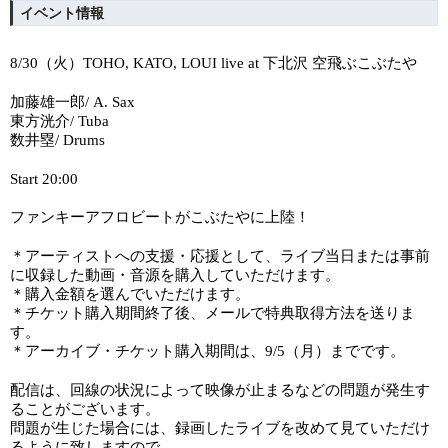
イベント情報
（火）
下北沢
空飛ぶこぶたや
8/30
TOHO, KATO, LOUI live at
加藤雄一郎
/ A. Sax
東方洸介
/ Tuba
数井塁
/ Drums
Start 20:00
ファンキーアフロビートがこぶたやに上陸！
＊アーティストへの支援・応援として、ライブ当日または事前
に収録した動画・音源を購入していただけます。
＊購入金額を選んでいただけます。
＊チケット購入期間終了後、メールで特典取得方法を送りま
す。
＊アーカイブ・チケット購入期間は、
（月）までです。
9/5
配信は、回線の状況によって映像が止まるなどの問題が発生す
ることがございます。
問題が生じた場合には、録画したライブを改めて見ていただけ
るように致しますので