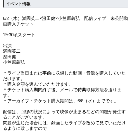
イベント情報
6/2
（木）満園英二
×
澄田健
×
小笠原義弘 配信ライブ 未公開動
画購入チケット
19:30
頃スタート
出演
満園英二
澄田健
小笠原義弘
＊ライブ当日または事前に収録した動画・音源を購入していた
だけます。
＊購入金額を選んでいただけます。
＊チケット購入期間終了後、メールで特典取得方法を送りま
す。
＊アーカイブ・チケット購入期間は、
6/8
（水）までです。
配信は、回線の状況によって映像が止まるなどの問題が発生す
ることがございます。
問題が生じた場合には、録画したライブを改めて見ていただけ
るように致しますので