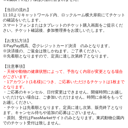
【当日の流れ】
11:10よりキャットワールド内、ロックルーム横大扉前にてチケット
の確認をいたします。
スマートフォンまたはタブレットのチケット購入画面をご提示くだ
さい。チケット確認後、参加整理券をお渡しいたします。
【お支払方法】
①PayPay残高、②クレジットカード決済 のみとなります。
※決済後の、ご返金は致しかねます。ご了承ください。
※先着順となりますので、定員に達し次第終了となります。
【注意事項】
・天候や動物の健康状態によって、予告なく内容が変更となる場合
がございます。
・1アカウント(1名様)につき、ご応募いただけるチケットは1枚まで
となります。
・ご応募のキャンセル、日付変更はできません。開催時間にお越し
いただけない場合は、ご参加いただけません。時間に余裕をもって
お越しください。
・チケットは先着順となります。定員に達し次第、販売終了となり
ます。キャンセル待ちや追加の応募はございません。
・原則、受付はPassMarketサイトのみとなります。東武動物公園内
でのチケット受付は致しません。