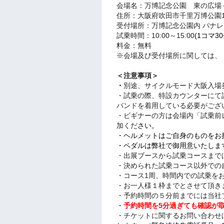
会場名：万博記念公園 東の広場＋
住所：
大阪府吹田市千里万博公園1
受付場所：万博記念公園内 パナ
試乗時間：10:00～15:00
(1コマ30
料金：無料
※会場及び受付場所に関しては、
＜注意事項＞
・
別途、サイクルモード大阪入場
・試乗の際、特設カウンターにて
バンドを着用している必要がござ
・ビギナーの方は会場内「試乗前
加くだ
さい。
・ヘルメットはご自身のものをお
・ペダルは弊社で御用意いたしま
・出展ブースから試乗コースまで
・決められた試乗コース以外での
・コース1周、時間内での試乗を
・お一人様１枠までとさせて頂き
・予約時間の５分前までには当社
・
予約時間を5分過ぎても確認が
・チケットに関するお問い合わせはcycl