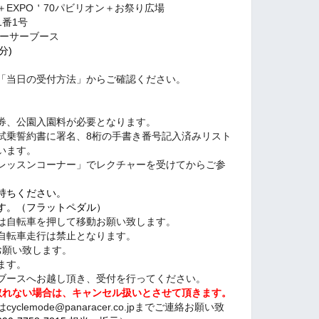
EXPO＇70パビリオン＋お祭り広場
番1号
レーサーブース
分)
「当日の受付方法」からご確認ください。
券、公園入園料が必要となります。
試乗誓約書に署名、8桁の手書き番号記入済みリスト
います。
レッスンコーナー」でレクチャーを受けてからご参
持ちください。
す。（フラットペダル）
は自転車を押して移動お願い致します。
自転車走行は禁止となります。
お願い致します。
ます。
ブースへお越し頂き、受付を行ってください。
取れない場合は、キャンセル扱いとさせて頂きます。
emode@panaracer.co.jpまでご連絡お願い致