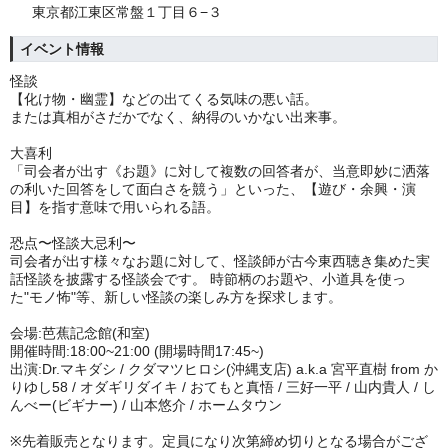
東京都江東区常盤１丁目６−３
イベント情報
怪談
【化け物・幽霊】などの出てくる気味の悪い話。
または真相がさだかでなく、納得のいかない出来事。
大喜利
「司会者が出す《お題》に対して複数の回答者が、当意即妙に洒落
の利いた回答をして面白さを競う」といった、【遊び・余興・演
目】を指す意味で用いられる語。
恐点〜怪談大忌利〜
司会者が出す様々なお題に対して、怪談師が古今東西聴き集めた実
話怪談を披露する怪談会です。 時節柄のお題や、小道具を使っ
た"モノ怖"等、新しい怪談の楽しみ方を探求します。
会場:芭蕉記念館(和室)
開催時間:18:00~21:00 (開場時間17:45~)
出演:Dr.マキダシ / クダマツヒロシ(沖縄支店) a.k.a 宮平直樹 from か
りゆし58 / オダギリダイキ / おてもと真悟 / 三好一平 / 山内貴人 / し
んべー(ビギナー) / 山本悠介 / ホームタウン
※先着販売となります。定員になり次第締め切りとなる場合がござ