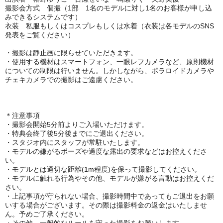
撮影会方式 個撮（1部 1名のモデルに対し1名のお客様が申し込
みできるシステムです）
衣装 私服もしくはコスプレもしくは水着（衣装は各モデルのSNS
発表をご覧ください）
・撮影は静止画に限らせていただきます。
・使用する機材はスマートフォン、一眼レフカメラなど、原則機材
についての制限は行いません。しかしながら、ポラロイドカメラや
チェキカメラでの撮影はご遠慮ください。
＊注意事項
・撮影会開始5分前よりご入場いただけます。
・特典会終了後5分後までにご退出ください。
・スタジオ内にスタッフが常駐いたします。
・モデルの嫌がるポーズや過度な露出の要求などはお控えくださ
い。
・モデルとは適切な距離(1m程度)を保って撮影してください。
・モデルに触れる行為やその他、モデルが嫌がる言動はお控えくだ
さい。
・上記事項が守られない場合、撮影時間中であってもご退出をお願
いする場合がございます。その際は撮影料金の返金はいたしませ
ん。予めご了承ください。