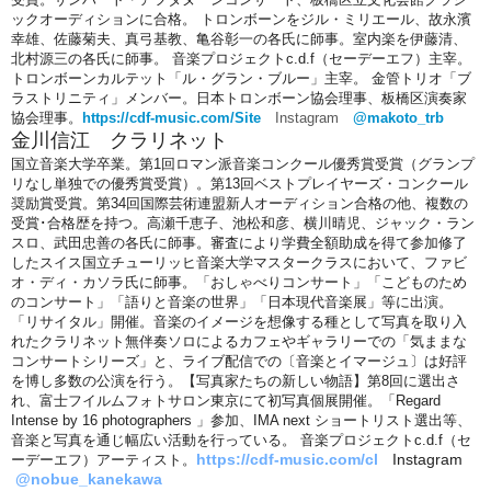
ックオーディションに合格。 トロンボーンをジル・ミリエール、故永濱
幸雄、佐藤菊夫、真弓基教、亀谷彰一の各氏に師事。室内楽を伊藤清、
北村源三の各氏に師事。 音楽プロジェクトc.d.f（セーデーエフ）主宰。
トロンボーンカルテット「ル・グラン・ブルー」主宰。 金管トリオ「ブ
ラストリニティ」メンバー。日本トロンボーン協会理事、板橋区演奏家
協会理事。
https://cdf-music.com/Site
Instagram
@makoto_trb
金川信江 クラリネット
国立音楽大学卒業。第1回ロマン派音楽コンクール優秀賞受賞（グランプ
リなし単独での優秀賞受賞）。第13回ベストプレイヤーズ・コンクール
奨励賞受賞。第34回国際芸術連盟新人オーディション合格の他、複数の
受賞･合格歴を持つ。高瀬千恵子、池松和彦、横川晴児、ジャック・ラン
スロ、武田忠善の各氏に師事。審査により学費全額助成を得て参加修了
したスイス国立チューリッヒ音楽大学マスタークラスにおいて、ファビ
オ・ディ・カソラ氏に師事。「おしゃべりコンサート」「こどものため
のコンサート」「語りと音楽の世界」「日本現代音楽展」等に出演。
「リサイタル」開催。音楽のイメージを想像する種として写真を取り入
れたクラリネット無伴奏ソロによるカフェやギャラリーでの「気ままな
コンサートシリーズ」と、ライブ配信での〔音楽とイマージュ〕は好評
を博し多数の公演を行う。【写真家たちの新しい物語】第8回に選出さ
れ、富士フイルムフォトサロン東京にて初写真個展開催。「Regard
Intense by 16 photographers 」参加、IMA next ショートリスト選出等、
音楽と写真を通じ幅広い活動を行っている。 音楽プロジェクトc.d.f（セ
https://cdf-music.com/cl
Instagram
ーデーエフ）アーティスト。
@nobue_kanekawa