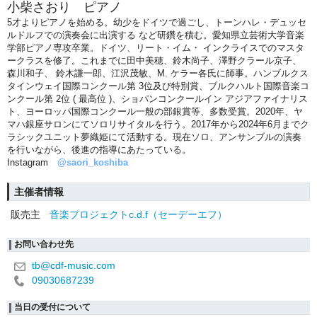
小柴さおり ピアノ
5才よりピアノを始める。幼少をドイツで過ごし、トーンハレ・デュッセ
ルドルフでの演奏会に出演する など研鑽を積む。愛知県立芸術大学音楽
学部ピアノ専攻卒業。ドイツ、リート・イム・ インクライスでのマスタ
ークラスを修了。これまでに田中美穂、鈴木尚子、澤野クラール京子、
森川和子、 鈴木謙一郎、江沢茂敏、M. ケラー各氏に師事。ハンブルクス
タインウェイ国際コンクール第 3位及び特別賞、ブルクハルト国際音楽コ
ンクール第 2位 ( 最高位 )、ショパンコンクールイン アジアファイナリス
ト、ヨーロッパ国際コンクール一般の部銀賞等、多数受賞。2020年、ヤ
マハ銀座サロンにてソロリサイタルを行う。2017年から2024年6月までク
ラシックユニット夢織姫にて活動する。現在ソロ、アンサンブルの演奏
を行いながら、後進の指導にあたっている。
Instagram
@saori_koshiba
主催者情報
販売主
音楽プロジェクトc.d.f（セーデーエフ）
お問い合わせ先
tb@cdf-music.com
09030687239
当日の受付について