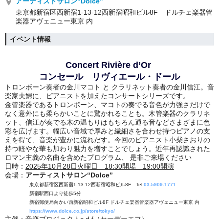
アーティストサロン"Dolce"
東京都新宿区西新宿1-13-12西新宿昭和ビル8F ドルチェ楽器管
楽器アヴェニュー東京 内
イベント情報
Concert Rivière d’Or
コンセール リヴィエール・ドール
トロンボーン奏者の金川マコト と クラリネット奏者の金川信江。音
楽家夫婦に、ピアニストを加えたコンサートシリーズです。
金管楽器であるトロンボーン、マコトの奏でる音色が力強さだけで
なく意外にも柔らかいことに驚かれることも。木管楽器のクラリネ
ット、信江が奏でる木の温もりはもちろん通る音などさまざまに色
彩を広げます。幅広い音域で厚みと繊細さを合わせ持つピアノの支
えを得て、音楽が豊かに流れだす。今回のピアニスト小柴さおりの
持つ軽やな華も加わり魅力を増すことでしょう。近年再認識された
ロマン主義の名曲を含めたプログラム、 是非ご来場ください
日時：
2025年10月28日火曜日 18:30開場 19:00開演
会場：
アーティストサロン“Dolce”
東京都新宿区西新宿1-13-12西新宿昭和ビル8F Tel
03-5909-1771
新宿駅西口より徒歩5分
新宿郵便局向かい西新宿昭和ビル8F ドルチェ楽器管楽器アヴェニュー東京 内
https://www.dolce.co.jp/store/tokyo/