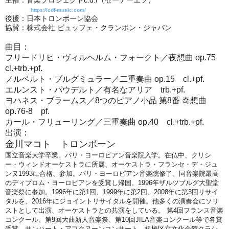
主催：音楽プロジェクトc.d.f（セーデーエフ）
https://cdf-music.com/
後援：日本トロンボーン協会
協賛：株式会社 ビュッフェ・クランポン・ジャパン
曲目：
フリードリヒ・ヴィルヘルム・フォークト／夜想曲 op.75
cl.+trb.+pf.
ノルベルト・ブルグミュラー／二重奏曲 op.15 cl.+pf.
エルンスト・パウデルト／有名なアリア trb.+pf.
ヨハネス・ブラームス／8つのピアノ小品 第8番 奇想曲
op.76-8 pf.
カール・フリューリング／三重奏曲 op.40 cl.+trb.+pf.
出演：
金川マコト トロンボーン
国立音楽大学卒業。パリ・ヨーロピアン音楽院入学。在仏中、クリシ
ー・ウィンドオーケストラに所属、オーケストラ・フランセ・デ・ジュ
ンヌ1993に合格、参加。パリ・ヨーロピアン音楽院修了、同音楽院最高
のディプロム・ヨーロピアンを受賞し帰国。1996年ザルツブルグ大聖堂
音楽祭に参加。1996年に第1回、1999年に第2回、2008年に第3回リサイ
タルを、2016年にジョイントリサイタルを開催。他多くの演奏会にソリ
ストとして出演、オーケストラとの共演をしている。 第4回フランス音楽
コンクール、第9回大曲新人音楽祭、第10回JILA音楽コンクール等で各賞
受賞。サンハート・アフタヌーンコンサート、板橋区立文化会館クラシ