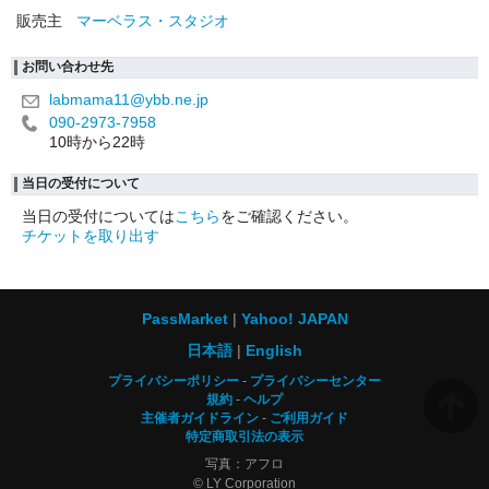
販売主
マーベラス・スタジオ
お問い合わせ先
labmama11@ybb.ne.jp
090-2973-7958
10時から22時
当日の受付について
当日の受付については
こちら
をご確認ください。
チケットを取り出す
PassMarket
Yahoo! JAPAN
日本語
English
プライバシーポリシー
プライバシーセンター
規約
ヘルプ
主催者ガイドライン
ご利用ガイド
特定商取引法の表示
写真：アフロ
© LY Corporation