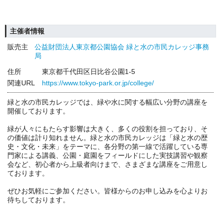
主催者情報
販売主
公益財団法人東京都公園協会 緑と水の市民カレッジ事務
局
住所
東京都千代田区日比谷公園1-5
関連URL
https://www.tokyo-park.or.jp/college/
緑と水の市民カレッジでは、緑や水に関する幅広い分野の講座を
開催しております。
緑が人々にもたらす影響は大きく、多くの役割を担っており、そ
の価値は計り知れません。緑と水の市民カレッジは「緑と水の歴
史・文化・未来」をテーマに、各分野の第一線で活躍している専
門家による講義、公園・庭園をフィールドにした実技講習や観察
会など、初心者から上級者向けまで、さまざまな講座をご用意し
ております。
ぜひお気軽にご参加ください。皆様からのお申し込みを心よりお
待ちしております。