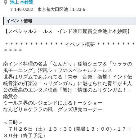
池上 本妙院
〒146-0082 東京都大田区池上1-33-5
イベント情報
【スペシャルミールス インド映画鑑賞会＠池上本妙院】
＊＊＊＊＊＊＊＊＊＊＊＊ イベント概要 ＊＊＊＊＊＊＊＊
＊＊＊＊
南インド料理の名店「なんどり」稲垣シェフ＆「ケララの
風モーニング」沼尻シェフのスペシャルミールス
世界はリズムであふれてる！青春！音楽！衝撃！インド伝
統音楽の打楽器「ムリダンガム」に魅せられた青年が主人
公の最高のエンタメ映画「響け！情熱のムリダンガム！」
鑑賞会
ミールス界のレジェンドによるトークショー
なんどり＆ケララの風 グッズ販売コーナー
＜日時＞
７月２６日（土）１３：３０ (開場１３：００)～１７：
３０分（終了予定）