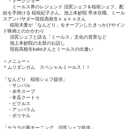
・トークショー
ミールス界のレジェンド 沼尻シェフ＆稲垣シェフ、配
給を手掛ける 稲垣紀子さん、池上本妙院 早水住職、ミール
スアンバサダー現役高校生ｋａｋｏさん
稲垣夫妻が「なんどり」をオープンしたきっかけやイン
ド映画とのかかわり
沼尻シェフと語る「ミールス」文化の背景など
池上本妙院の太鼓のお話し
現役高校生kakoさんとミールスの出逢い
＜メニュー＞
＊ムリダンガム スペシャルミールス！！
「なんどり 稲垣シェフ提供」
・サンバル
・水牛スープ
・冬瓜クートゥ
・ピクルス
・アッパラム
・ポリヤル
「ケララの風モーニング 沼尻シェフ提供」