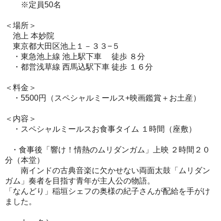
※定員50名
＜場所＞
池上 本妙院
東京都大田区池上１－３３−５
・東急池上線 池上駅下車 徒歩 ８分
・都営浅草線 西馬込駅下車 徒歩 １６分
＜料金＞
・5500円（スペシャルミールス+映画鑑賞＋お土産）
＜内容＞
・スペシャルミールスお食事タイム １時間（座敷）
・食事後「響け！情熱のムリダンガム」上映 ２時間２０
分（本堂）
南インドの古典音楽に欠かせない両面太鼓「ムリダン
ガム」奏者を目指す青年が主人公の物語。
「
なんどり」稲垣シェフの奥様の紀子さんが配給を手がけ
ました。