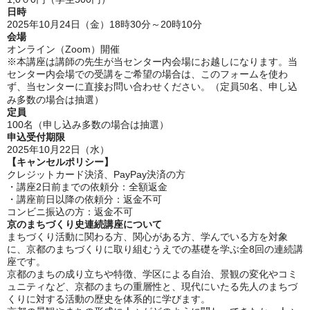
日時
2025年10月24
日（金）18時30分～20時10分
会場
オンライン（Zoom）開催
※
本講座は講師の先生が当センター内会場にお越しになります。
当
センター内会場での受講をご希望の場合は、このフォームを使わ
ず、当センターに直接お問い合わせください。
（定員
名、申し込
50
み多数の場合は抽選）
定員
100名（申し込み多数の場合は抽選）
申込受付期限
2025年10月22日（水）
【キャンセルポリシー】
クレジットカード決済、PayPay決済の方
・講座2日前までの依頼分：全額返金
・講座前日以降の依頼分：返金不可
コンビニ振込の方：返金不可
京のまちづくり史連続講座について
まちづくり活動に関わる方、関心がある方、学んでいる方を対象
に、京都のまちづくりに取り組むうえでの基礎を学ぶ全8回の連続講
座です。
京都のまちの成り立ちや特徴、学区による自治、景観の変化やコミ
ュニティなど、京都のまちの重層性と、現代にいたる先人のまちづ
くりに対する活動の歴史を体系的に学びます。