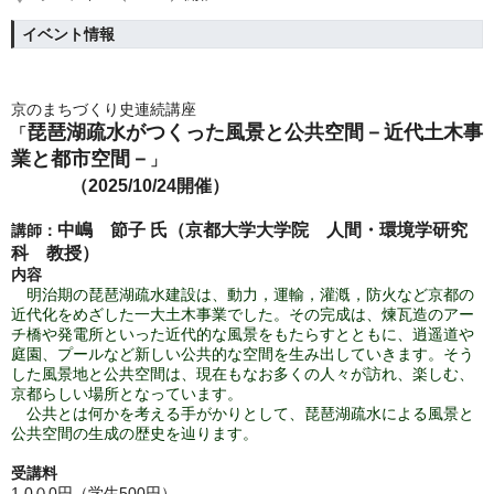
イベント情報
京のまちづくり史連続講座
琵琶湖疏水がつくった風景と公共空間－近代土木事
「
業と都市空間－
」
（2025/10/24
開催）
中嶋 節子 氏（京都大学大学院 人間・環境学研究
講師：
科 教授）
内容
明治期の琵琶湖疏水建設は、動力，運輸，灌漑，防火など京都の
近代化をめざした一大土木事業でした。
その完成は、煉瓦造のアー
チ橋や発電所といった近代的な風景をもたらすとともに、逍遥道や
庭園、プールなど新しい公共的な空間を生み出していきます。
そう
した風景地と公共空間は、現在もなお多くの人々が訪れ、楽しむ、
京都らしい場所となっています。
公共とは何かを考える手がかりとして、琵琶湖疏水による風景と
公共空間の生成の歴史を辿ります。
受講料
1,0０0円（学生500円）