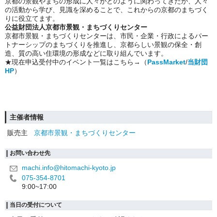
京都の景観やまちの形成に人々がどのように関わってきたか、人々
の活動から学び、見識を深めることで、これからの京都のまちづく
りに役立てます。
公益財団法人京都市景観・まちづくりセンター
京都市景観・まちづくりセンターは、市民・企業・行政によるパー
トナーシップのまちづくりを推進し、京都らしい景観の保全・創
造、質の高い住環境の形成などに取り組んでいます。
★現在申込受付中のイベント一覧はこちら→（
PassMarket
/
当財団
HP
）
主催者情報
販売主
京都市景観・まちづくりセンター
お問い合わせ先
machi.info@hitomachi-kyoto.jp
075-354-8701
9:00~17:00
当日の受付について