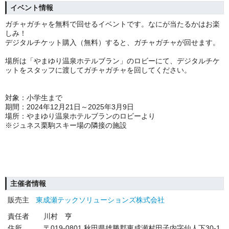
イベント情報
ガチャガチャを無料で回せるイベントです。なにが当たるかはお楽
しみ！
デジタルチケット購入（無料）すると、ガチャガチャが回せます。
場所は「やまゆり温泉ホテルブラン」のロビーにて、デジタルチケ
ットをスタッフに渡してガチャガチャを回してください。
対象：小学生まで
期間：2024年12月21日～2025年3月9日
場所：やまゆり温泉ホテルブランのロビーより
※ジュネス栗駒スキー場の隣接の施設
主催者情報
販売主
東成瀬テックソリューションズ株式会社
責任者
川村 亨
住所
〒019-0801 秋田県雄勝郡東成瀬村田子内字仙人下30-1