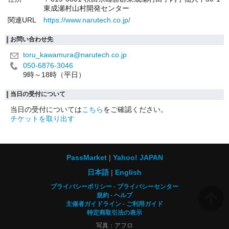
東成瀬村山村開発センター
関連URL
https://www.narutech.co.jp/
お問い合わせ先
toru_kawamura@narutech.co.jp
050-6876-3046
9時～18時（平日）
当日の受付について
当日の受付については
こちら
をご確認ください。
チケットを取り出す
PassMarket
Yahoo! JAPAN
日本語
English
プライバシーポリシー
プライバシーセンター
規約
ヘルプ
主催者ガイドライン
ご利用ガイド
特定商取引法の表示
写真：アフロ