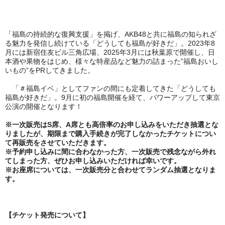
「福島の持続的な復興支援」を掲げ、AKB48と共に福島の知られざ
る魅力を発信し続けている「どうしても福島が好きだ」。2023年8
月には新宿住友ビル三角広場、2025年3月には秋葉原で開催し、日
本酒や果物をはじめ、様々な特産品など魅力の詰まった”福島おいし
いもの”をPRしてきました。
「＃福島イベ」としてファンの間にも定着してきた「どうしても
福島が好きだ」。9月に初の福島開催を経て、パワーアップして東京
公演の開催となります！
※一次販売はS席、A席とも高倍率のお申し込みをいただき抽選とな
りましたが、期限まで購入手続きが完了しなかったチケットについ
て再販売をさせていただきます。
※予約申し込みに間に合わなかった方、一次販売で残念ながら外れ
てしまった方、ぜひお申し込みいただければ幸いです。
※お座席については、一次販売分と合わせてランダム抽選となりま
す。
【チケット発売について】