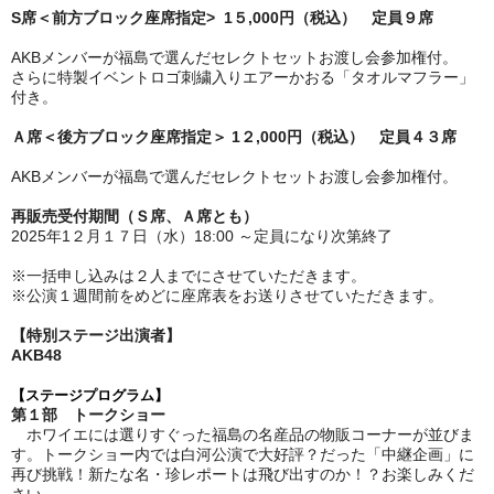
S席＜
前方ブロック座席指定>
1５,000円（税込） 定員９席
AKBメンバーが福島で選んだセレクトセットお渡し会参加権付。
さらに特製イベントロゴ刺繍入りエアーかおる「タオルマフラー」
付き。
Ａ席＜
後方ブロック座席指定
＞
1２,000円（税込） 定員４３席
AKBメンバーが福島で選んだセレクトセットお渡し会参加権付。
再販売受付期間（Ｓ席、Ａ席とも）
2025年1２月１７日（水）18:00 ～定員になり次第終了
※一括申し込みは２人までにさせていただきます。
※公演１週間前をめどに座席表をお送りさせていただきます。
【特別ステージ出演者】
AKB48
【ステージプログラム】
第１部 トークショー
ホワイエには選りすぐった福島の名産品の物販コーナーが並びま
す。トークショー内では白河公演で大好評？だった「中継企画」に
再び挑戦！新たな名・珍レポートは飛び出すのか！？お楽しみくだ