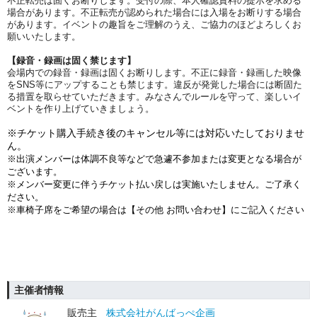
不正転売は固くお断りします。受付の際、本人確認資料の提示を求める
場合があります。不正転売が認められた場合には入場をお断りする場合
があります。イベントの趣旨をご理解のうえ、ご協力のほどよろしくお
願いいたします。
【録音・録画は固く禁じます】
会場内での録音・録画は固くお断りします。不正に録音・録画した映像
をSNS等にアップすることも禁じます。違反が発覚した場合には断固た
る措置を取らせていただきます。みなさんでルールを守って、楽しいイ
ベントを作り上げていきましょう。
※チケット購入手続き後のキャンセル等には対応いたしておりませ
ん。
※出演メンバーは体調不良等などで急遽不参加または変更となる場合が
ございます。
※メンバー変更に伴うチケット払い戻しは実施いたしません。ご了承く
ださい。
※車椅子席をご希望の場合は【その他 お問い合わせ】にご記入ください
主催者情報
販売主
株式会社がんばっぺ企画