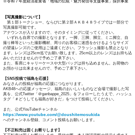
※令和７年度経済産業省「地域の伝統・魅力発信等支援事業」採択事業
【写真撮影について】
第１部トークショー、ならびに第２部ＡＫＢ４８ライブでは一部分で
写真撮影可能です。
アナウンスが入りますので、そのタイミングに従ってください。
いずれも自席での撮影となります。一脚、三脚、脚立、ミニ脚立、自
撮り棒等といった撮影機材、周りのお客様に迷惑をかけるようなサイズ
の望遠レンズのご使用はご遠慮ください。フラッシュ撮影も禁止となり
ます。レンズは25cm迄でお願い致します。25cm以上のレンズはお持ち込
みいただけませんので予めご了承下さい。
また、客席にキャリーケースや大型バッグは持ち込めません。お荷物の
お預かりは出来ませんので、予めご了承下さい。
【SNS投稿で福島を応援】
みなさんの投稿が福島の応援につながります。
AKB48への応援メッセージ、福島のおいしいものなど会場で撮影した写
真を、公式Twitter「＠ganbappe_2025」をフォローしたうえで、ハッシュ
タグ「＃どうしても福島が好きだ」をつけて投稿してください。
また、公式YouTubeチャンネル
https://www.youtube.com/@doushitemosukida
へのチャンネル登録、コメント投稿もお願いします。
【不正転売は固くお断りします】