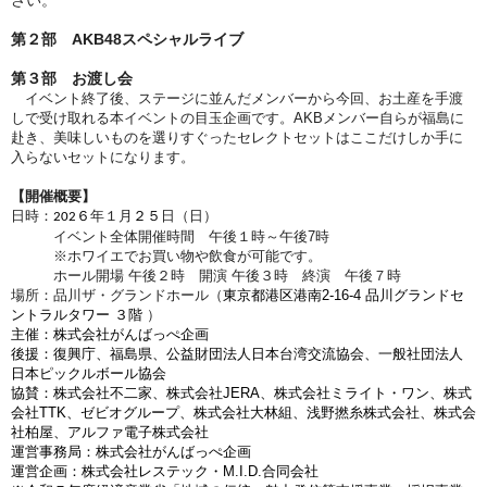
さい。
第２部 AKB48スペシャルライブ
第３部 お渡し会
イベント終了後、ステージに並んだメンバーから今回、お土産を手渡
しで受け取れる本イベントの目玉企画です。AKBメンバー自らが福島に
赴き、美味しいものを選りすぐったセレクトセットはここだけしか手に
入らないセットになります。
【開催概要】
日時：
年１月
日（日
）
202６
２５
イベント全体開催時間 午後１時～午後7
時
※ホワイエでお買い物や飲食が可能です。
ホール開場 午後２時 開演 午後３時 終演 午後７時
場所：品川ザ・グランドホール（
東京都港区港南2-16-4 品川グランドセ
ントラルタワー ３階
）
主催：株式会社がんばっぺ企画
後援：復興庁、福島県、公益財団法人日本台湾交流協会、一般社団法人
日本ピックルボール協会
協賛：株式会社不二家、株式会社JERA、
株式会社ミライト・ワン、
株式
会社TTK、ゼビオグループ、株式会社大林組、
浅野撚糸株式会社、株式会
社柏屋、アルファ電子株式会社
運営事務局：株式会社がんばっぺ企画
運営企画：株式会社レステック・M.I.D.合同会社