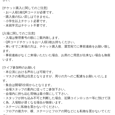
さい。
[チケット購入に関してのご注意]
・お一人様1枚QRコードが必要です。
・購入後の払い戻しはできません。
・小学生以上チケット必要です。
・未就学児はチケット不要です。
[入場に関してのご注意]
・入場は整理番号の順にご案内致します。
・QRコードチケットをお一人様1枚お持ちください。
・車いすでご来場の方は、チケット購入後、運営宛てに事前連絡をお願い致し
ます。
・事前連絡がなくご来場いただいた場合、お席のご用意が出来ない場合も御座
います。
[ライブ参加時のお願い]
・本公演における声出しは可能です。
・マスクの着用は任意となりますが、周りの方へのご配慮をお願いいたしま
す。
・集合は開場5分前からとなります。
・会場スタッフの案内に従ってご参加下さい。
・会場内に持ち込む荷物は最小限にして下さい。
・スタッフが持ち込み不可と判断した場合、近隣コインロッカー等に預けて頂
く為、入場順が遅くなる場合が御座います。
・ステージに私物を置かないでください。
・フロアの後方や、横、ステージとフロアの間などにも私物を置かないでくだ