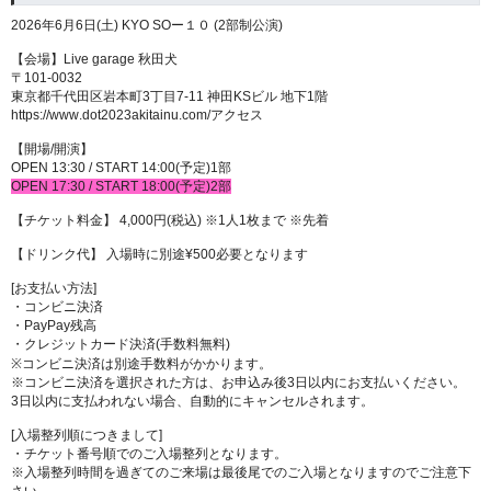
2026年6月6日(土) KYO SOー１０ (2部制公演)
【会場】Live garage 秋田犬
〒101-0032
東京都千代田区岩本町3丁目7-11 神田KSビル 地下1階
https://www.dot2023akitainu.com/アクセス
【開場/開演】
OPEN 13:30 / START 14:00(予定)1部
OPEN 17:30 / START 18:00(予定)2部
【チケット料金】 4,000円(税込) ※1人1枚まで ※先着
【ドリンク代】 入場時に別途¥500必要となります
[お支払い方法]
・コンビニ決済
・PayPay残高
・クレジットカード決済(手数料無料)
※コンビニ決済は別途手数料がかかります。
※コンビニ決済を選択された方は、お申込み後3日以内にお支払いください。
3日以内に支払われない場合、自動的にキャンセルされます。
[入場整列順につきまして]
・チケット番号順でのご入場整列となります。
※入場整列時間を過ぎてのご来場は最後尾でのご入場となりますのでご注意下