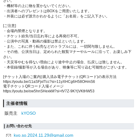
さい。
・機材等の上に物を置かないでください。
・出演者へのプレゼントはBOXをご用意いたします。
・外装には必ず誰方かわかるように「お名前」をご記入下さい。
[ご注意]
・会場内禁煙となります。
・チケット紛失/当日忘れ等による再発行不可。
・公演中の写真・動画の撮影は禁止といたします。
・また、これに伴う転売などのトラブルには、一切関与致しません。
・その他、公演当日は、定められた観覧マナーやルールに沿って、お楽しみ下
さい。
・天災等やむを得ない理由により途中中止の場合、払戻しは致しません。
・本収録/撮影等が入る場合があり、映像等に写り込む可能性がございます。
[チケット入場のご案内] 購入済み電子チケット(QRコード)の表示方法
https://youtu.be/11aSFjxlTcc?si=11yXHCg6H58OHmS6
電子チケットQRコード入場イメージ
https://youtu.be/ow5hnSHexkM?si=tV7Z-9KYjVKtHW53
主催者情報
販売主
kYOSO
お問い合わせ先
kyo.so.2024.11.29@gmail.com