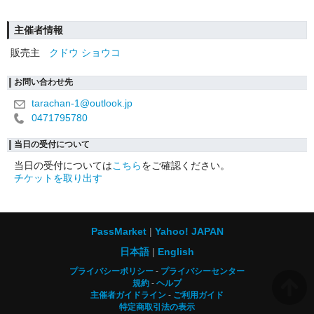
主催者情報
販売主
クドウ ショウコ
お問い合わせ先
tarachan-1@outlook.jp
0471795780
当日の受付について
当日の受付については
こちら
をご確認ください。
チケットを取り出す
PassMarket
Yahoo! JAPAN
日本語
English
プライバシーポリシー
プライバシーセンター
規約
ヘルプ
主催者ガイドライン
ご利用ガイド
特定商取引法の表示