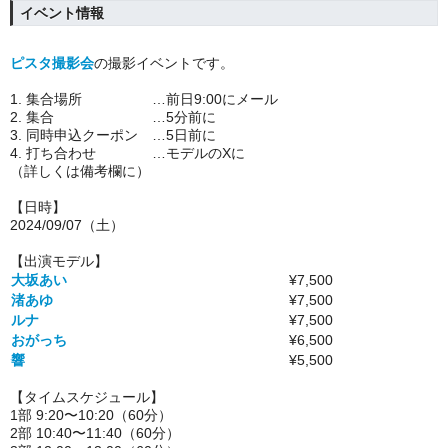
イベント情報
ピスタ撮影会
の撮影イベントです。
1. 集合場所 …前日9:00にメール
2. 集合 …5分前に
3. 同時申込クーポン …5日前に
4. 打ち合わせ …モデルのXに
（詳しくは備考欄に）
【日時】
2024/09/07（土）
【出演モデル】
大坂あい
¥7,500
渚あゆ
¥7,500
ルナ
¥7,500
おがっち
¥6,500
響
¥5,500
【タイムスケジュール】
1部 9:20〜10:20（60分）
2部 10:40〜11:40（60分）