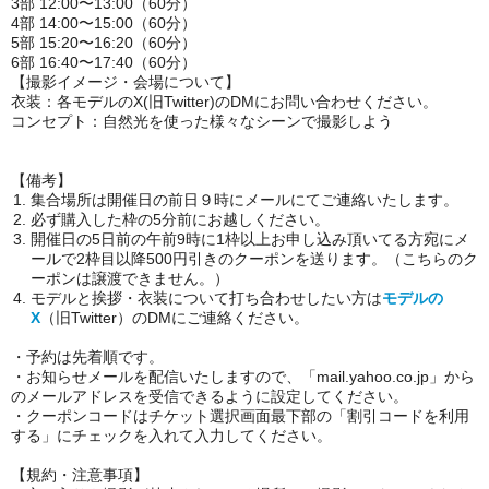
3部 12:00〜13:00（60分）
4部 14:00〜15:00（60分）
5部 15:20〜16:20（60分）
6部 16:40〜17:40（60分）
【撮影イメージ・会場について】
衣装：各モデルのX(旧Twitter)のDMにお問い合わせください。
コンセプト：自然光を使った様々なシーンで撮影しよう
【備考】
集合場所は開催日の前日９時にメールにてご連絡いたします。
必ず購入した枠の5分前にお越しください。
開催日の5日前の午前9時に1枠以上お申し込み頂いてる方宛にメ
ールで2枠目以降500円引きのクーポンを送ります。（こちらのク
ーポンは譲渡できません。）
モデルと挨拶・衣装について打ち合わせしたい方は
モデルの
X
（旧Twitter）のDMにご連絡ください。
・予約は先着順です。
・お知らせメールを配信いたしますので、「mail.yahoo.co.jp」から
のメールアドレスを受信できるように設定してください。
・クーポンコードはチケット選択画面最下部の「割引コードを利用
する」にチェックを入れて入力してください。
【規約・注意事項】