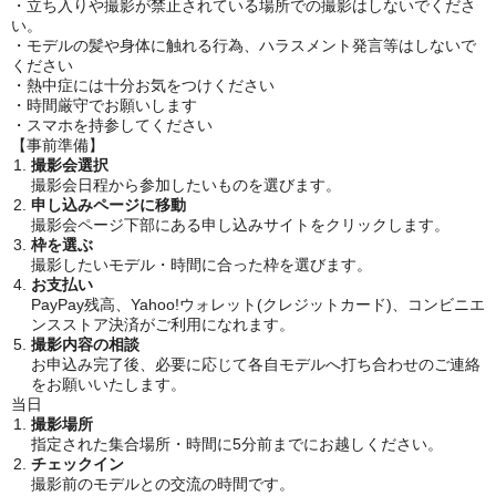
・立ち入りや撮影が禁止されている場所での撮影はしないでくださ
い。
・モデルの髪や身体に触れる行為、ハラスメント発言等はしないで
ください
・熱中症には十分お気をつけください
・時間厳守でお願いします
・スマホを持参してください
【事前準備】
撮影会選択
撮影会日程から参加したいものを選びます。
申し込みページに移動
撮影会ページ下部にある申し込みサイトをクリックします。
枠を選ぶ
撮影したいモデル・時間に合った枠を選びます。
お支払い
PayPay残高、Yahoo!ウォレット(クレジットカード)、コンビニエ
ンスストア決済がご利用になれます。
撮影内容の相談
お申込み完了後、必要に応じて各自モデルへ打ち合わせのご連絡
をお願いいたします。
当日
撮影場所
指定された集合場所・時間に5分前までにお越しください。
チェックイン
撮影前のモデルとの交流の時間です。