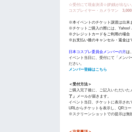
☆受付にて現金決済☆(釣銭が出ない
コスプレイヤー・カメラマン
3,00
※本イベントのチケット譲渡は出来
※チケットご購入の際には、Yahoo! J
※クレジットカードをご利用の場合「
※お支払い後のキャンセル・返金は
日本コスプレ委員会メンバーの方
は
イベント当日に、受付にて「メンバ
ださい。
メンバー登録はこちら
＜受付方法＞
ご購入完了後に、
ご記入いただいた
」
了
メール
が届きます。
イベント当日、チケットに表示され
URLからチケットを表示し、QRコ
※スクリーンショットでの提示は無
＜注意事項＞