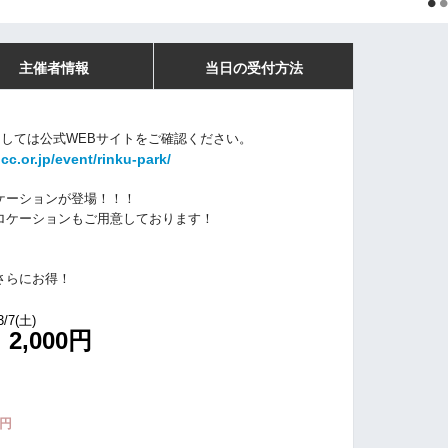
主催者情報
当日の受付方法
しては公式WEBサイトをご確認ください。
pcc.or.jp/event/rinku-park/
ケーションが登場！！！
ロケーションもご用意しております！
さらにお得！
/7(土)
2,000円
ン
0円