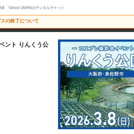
単 Yahoo! JAPANのデジタルチケット
ービスの終了について
イベント りんくう公