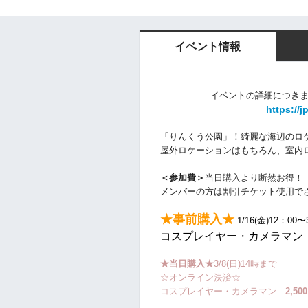
イベント情報
イベントの詳細につきま
https://j
「りんくう公園」！
綺麗な海辺のロ
屋外ロケーションはもちろん、室内
＜参加費＞
当日購入より断然お得！
メンバーの方は割引チケット使用で
★事前購入★
1/16
(金)12：00〜3
コスプレイヤー・カメラマ
★当日購入★
3/8(日)14時まで
☆オンライン決済☆
コスプレイヤー・カメラマン
2,50