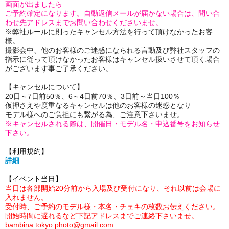
画面が出ましたら
ご予約確定になります。自動返信メールが届かない場合は、問い合
わせ先アドレスまでお問い合わせくださいませ。
※弊社ルールに則ったキャンセル方法を行って頂けなかったお客
様。
撮影会中、他のお客様のご迷惑になられる言動及び弊社スタッフの
指示に従って頂けなかったお客様はキャンセル扱いさせて頂く場合
がございます事ご了承ください。
【キャンセルについて】
20日～7日前50％、6～4日前70％、3日前～当日100％
仮押さえや度重なるキャンセルは他のお客様の迷惑となり
モデル様へのご負担にも繋がる為、ご注意下さいませ。
※キャンセルされる際は、開催日・モデル名・申込番号をお知らせ
下さい。
【利用規約】
詳細
【イベント当日】
当日は各部開始20分前から入場及び受付になり、それ以前は会場に
入れません。
受付時、ご予約のモデル様・本名・チェキの枚数お伝えください。
開始時間に遅れるなど下記アドレスまでご連絡下さいませ。
bambina.tokyo.photo@gmail.com