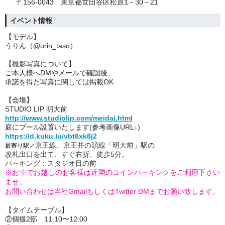
〒156-0043 東京都世田谷区松原1－30－21
イベント情報
【モデル】
うりん（@urin_taso）
【撮影写真について】
ご本人様へDMやメールで確認後、
承諾を得た写真に関しては掲載OK
【会場】
STUDIO LIP 明大前
http://www.studiolip.com/meidai.html
庭にプール設置いたします(参考画像URL↓)
https://d.kuku.lu/vbt8xk8j2
京王線、京王井の頭線「明大前」駅の
最寄り駅／
改札出口を出て、すぐ右折、徒歩5分。
パーキング：スタジオ目の前
※お車でお越しのお客様は近隣のコインパーキングをご利用下さい
ませ。
お問い合わせは当社GmailもしくはTwitter DMまでお願い致します。
【タイムテーブル】
②個撮2部 11:10〜12:00