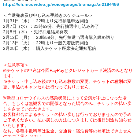
https://ch.nicovideo.jp/voicegarage/blomaga/ar2184486
＜当選発表及び申し込み手続きスケジュール＞
1月31日（水）：22時より先行抽選申込開始
2月7日（水）：23時59分、先行抽選申し込み終了
2月8日（木）：先行抽選結果発表
2月12日（月）：23時59分、先行抽選当選者購入締め切り
2月13日（火）：22時より一般先着販売開始
2月28日（水）：購入チケット座席決定通知配信
＜注意事項＞
※チケットの申込は今回PayPayとクレジットカード決済のみとなり
ます。
※チケット申し込み後の申し込み枚数の変更、チケットの種別の変
更、申込のキャンセルは行なっておりません。
※新型コロナウイルスの感染状況によって公演が中止になった場
合、もしくは無観客での開催となった場合のみ、チケットの払い戻
しをさせていただきます。
お客様都合によるチケットの払い戻しは行っておりませんので予め
ご了承ください。払い戻しの方法につきましては後日別途お知らせ
いたします。
なお、各種手数料等は返金、交通費・宿泊費等の補填はできません
のでご了承ください。