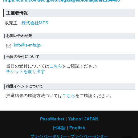
https://ch.nicovideo.jp/voicegarage/blomaga/ar2184486
主催者情報
販売主
株式会社MFS
お問い合わせ先
info@s-mfs.jp
当日の受付について
当日の受付については
こちら
をご確認ください。
チケットを取り出す
抽選イベントについて
抽選結果の確認方法ついては
こちら
をご確認ください。
PassMarket
Yahoo! JAPAN
日本語
English
プライバシーポリシー
プライバシーセンター