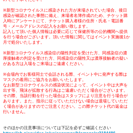
※新型コロナウイルスに感染された方が来場されていた場合、後日
感染が確認された事態に備え、来場者名簿作成のため、チケット購
入時にアンケートにて、チケット購入者様の住所・氏名・電話番
号・メールアドレスの記入をお願い致します。
記入して頂いた個人情報は必要に応じて保健所等の公的機関へ提供
を行う場合がございます。頂いた情報に関してはイベント実施後1か
月で処分いたします。
※新型コロナウイルス感染症の陽性判定を受けた方、同感染症の濃
厚接触者の判定を受けた方、同感染症の陽性又は濃厚接触者の疑い
がある方は入場をご来場はご遠慮ください。
※会場内でお客様同士で会話される際、イベント中に発声する際は
マスクの着用にご協力をお願いいたします。
なお新型コロナウイルスの感染状況によって、イベント中は大声を
出す等、飛沫が拡散する行為はご遠慮いただく場合がございます。
その際、当該行動を行った場合はスタッフにより注意を行う場合が
あります。また、指示に従っていただけない場合は退場していただ
く場合がありますのでご注意ください。この際チケット代の返金は
行いません。
そのほかの注意事項については下記を必ずご確認ください