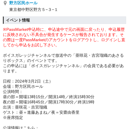
野方区民ホール
東京都中野区野方５−３−１
イベント情報
※PassMarket申込時に、申込途中で元の画面に戻ったり、申込履歴
に反映されない不具合が発生するケースが報告されております。そ
の際は一度PassMarketのアカウントをログアウトし、ログインし直
してから申込をお試し下さい。
ボイスガレッジチャンネルで放送中の「亜咲花・吉宮瑠織のあさる
りボックス」のイベントです。
この申込には「ボイスガレッジチャンネル」の会員である必要があ
ります。
日程：2024年3月2日（土）
会場：野方区民ホール
公演時間：
昼の部＝開場13時15分／開演14時／終演15時30分
夜の部＝開場16時45分／開演17時30分／終演19時
出演：亜咲花・吉宮瑠織
ゲスト：昼＝進藤あまね／夜＝安齋由香里
※座席指定
公演情報はこちら：