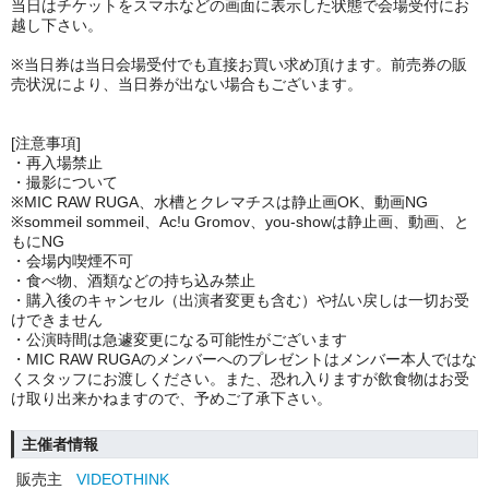
当日はチケットをスマホなどの画面に表示した状態で会場受付にお
越し下さい。
※当日券は当日会場受付でも直接お買い求め頂けます。前売券の販
売状況により、当日券が出ない場合もございます。
[注意事項]
・再入場禁止
・撮影について
※MIC RAW RUGA、水槽とクレマチスは静止画OK、動画NG
※sommeil sommeil、Ac!u Gromov、you-showは静止画、動画、と
もにNG
・会場内喫煙不可
・食べ物、酒類などの持ち込み禁止
・購入後のキャンセル（出演者変更も含む）や払い戻しは一切お受
けできません
・公演時間は急遽変更になる可能性がございます
・MIC RAW RUGAのメンバーへのプレゼントはメンバー本人ではな
くスタッフにお渡しください。また、恐れ入りますが飲食物はお受
け取り出来かねますので、予めご了承下さい。
主催者情報
販売主
VIDEOTHINK