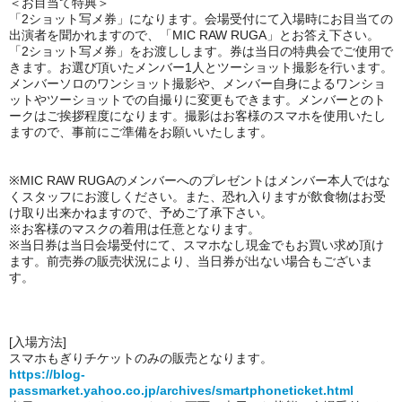
＜お目当て特典＞
「2ショット写メ券」になります。会場受付にて入場時にお目当ての
出演者を聞かれますので、「MIC RAW RUGA」とお答え下さい。
「2ショット写メ券」をお渡しします。券は当日の特典会でご使用で
きます。お選び頂いたメンバー1人とツーショット撮影を行います。
メンバーソロのワンショット撮影や、メンバー自身によるワンショ
ットやツーショットでの自撮りに変更もできます。メンバーとのト
ークはご挨拶程度になります。撮影はお客様のスマホを使用いたし
ますので、事前にご準備をお願いいたします。
※MIC RAW RUGAのメンバーへのプレゼントはメンバー本人ではな
くスタッフにお渡しください。また、恐れ入りますが飲食物はお受
け取り出来かねますので、予めご了承下さい。
※お客様のマスクの着用は任意となります。
※当日券は当日会場受付にて、スマホなし現金でもお買い求め頂け
ます。前売券の販売状況により、当日券が出ない場合もございま
す。
[入場方法]
スマホもぎりチケットのみの販売となります。
https://blog-
passmarket.yahoo.co.jp/archives/smartphoneticket.html