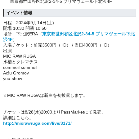
東京都世田谷区北沢2-34-5 プリマヴェール下北沢4F
イベント情報
日程：2024年9月14日(土)
開場 10:30 開演 10:50
場所：下北沢ERA（
東京都世田谷区北沢2-34-5 プリマヴェール下北
沢4F
）
入場チケット：前売3500円（+D） / 当日4000円（+D）
出演：
MIC RAW RUGA
水槽とクレマチス
sommeil sommeil
Ac!u Gromov
you-show
☆MIC RAW RUGAは新曲を初披露します。
チケットは8/28(水)20:00よりPassMarketにて発売。
詳細はこちら。
http://micrawruga.com/live/3171/