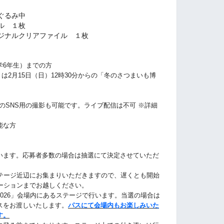
ぐるみ中
ル １枚
ジナルクリアファイル １枚
学6年生）までの方
くは2月15日（日）12時30分からの「冬のさつまいも博
amなどのSNS用の撮影も可能です。ライブ配信は不可 ※詳細
能な方
います。応募者多数の場合は抽選にて決定させていただ
ステージ近辺にお集まりいただきますので、
遅くとも開始
ーションまでお越しください。
026」会場内にあるステージで行います。当選の場合は
スをお渡しいたします。
パスにて会場内もお楽しみいた
す。