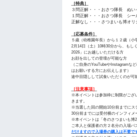
［特典］
３問正解・・・おさつ隊長 ぬい
１問正解・・・おさつ隊長 シー
正解なし・・・さつまいも博オリ
［応募条件］
５歳（幼稚園年長）から１２歳（小
2月14日（土）10時30分から、もし
2026」にお越しいただける方
お顔を出しての登壇が可能な方
（ご自身のYouTubeやInstagr
はお願いする方にお伝えします）
途中目隠しして試食いただくのが可
［注意事項］
※本イベントは参加枠に制限がござ
きます。
※当選した回の開始10分前までに
30分前までには受付横のインフィメ
※本イベントは「冬のさつまいも博2
ご本人と保護者の方２名分の入場パ
だけますので入場券の購入は不要で