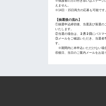
※保護者の方の付き添いはステージ
えません。
※14日・15日両方の応募も可能です
【抽選後の流れ】
①抽選申込締切後、当選及び落選の
いたします。
②当選の場合は、
２月２日
にパスマ
③メールをご確認いただき、当選者
す。
※期間内に本申込いただけない場合
④後日、当日のご案内メールをお送