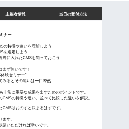
主催者情報
当日の受付方法
ミナー
MSの特徴や違いを理解しよう
MSを選定しよう
視野に入れたCMSを知っておこう
はまず無いです！
S体験セミナー”
てみるとその違いは一目瞭然！
択も非常に重要な成果を出すためのポイントです。
のCMSの特徴や違い、並べて比較した違いを解説。
たCMSはおのずと決まるはずです。
ります。
歓談いただければ幸いです。