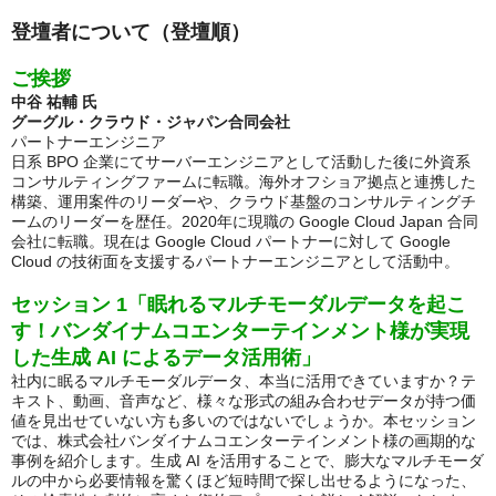
登壇者について（登壇順）
ご挨拶
中谷 祐輔 氏
グーグル・クラウド・ジャパン合同会社
パートナーエンジニア
日系 BPO 企業にてサーバーエンジニアとして活動した後に外資系
コンサルティングファームに転職。海外オフショア拠点と連携した
構築、運用案件のリーダーや、クラウド基盤のコンサルティングチ
ームのリーダーを歴任。2020年に現職の Google Cloud Japan 合同
会社に転職。現在は Google Cloud パートナーに対して Google
Cloud の技術面を支援するパートナーエンジニアとして活動中。
セッション 1「眠れるマルチモーダルデータを起こ
す！バンダイナムコエンターテインメント様が実現
した生成 AI によるデータ活用術」
社内に眠るマルチモーダルデータ、本当に活用できていますか？テ
キスト、動画、音声など、様々な形式の組み合わせデータが持つ価
値を見出せていない方も多いのではないでしょうか。本セッション
では、株式会社バンダイナムコエンターテインメント様の画期的な
事例を紹介します。生成 AI を活用することで、膨大なマルチモーダ
ルの中から必要情報を驚くほど短時間で探し出せるようになった、