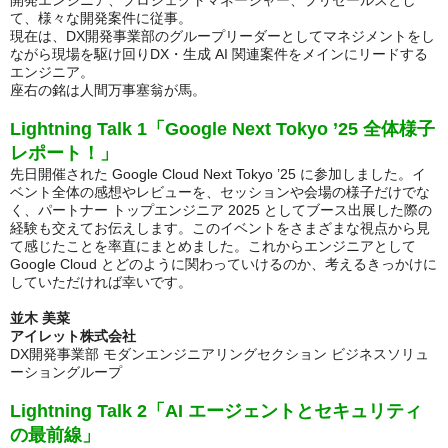
開発エンジニア、プロジェクトマネージャー、プリセールスとし
て、様々な開発案件に従事。
現在は、DX開発事業部のグループリーダーとしてマネジメントをし
ながら現場を駆け回りDX・生成 AI 関連案件をメインにリードする
エンジニア。
座右の銘は人間万事塞翁が馬。
Lightning Talk 1「Google Next Tokyo ’25 全体様子
レポート！」
先日開催された Google Cloud Next Tokyo ’25 に参加しました。イ
ベント全体の感想やレビューを、セッションや会場の様子だけでな
く、パートナー トップエンジニア 2025 としてブース出展した際の
経験も交えてお伝えします。このイベントをさまざまな視点から見
て感じたことを率直にまとめました。これからエンジニアとして
Google Cloud とどのように関わっていけるのか、考えるきっかけに
していただければ幸いです。
並木 美菜
アイレット株式会社
DX開発事業部
モダンエンジニアリングセクション ビジネスソリュ
ーショングループ
Lightning Talk 2「AI エージェントとセキュリティ
の最前線」