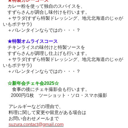
★特製カレーコース
カレー粉を使って独自のスパイスを、
すずらさんが調合し味付けを行います。
＋サラダ(すずら特製ドレッシング、地元北海道のじゃが
いもポテサラ)
＋バレンタインならではの・・・？
★特製オムライスコース
チキンライスの味付けと特製ソースを
すずらさんが調理し仕上げも行います。
＋サラダ(すずら特製ドレッシング、地元北海道のじゃが
いもポテサラ)
＋バレンタインならではの・・・？
☆新年会チェキ会2025☆
食事の後にチェキ撮影会も行います。
2000円/1枚 ツーショット・ソロ・スマホ撮影
アレルギーなどの理由で、
料理に関して変更や留意がある場合は
お問い合わせメールまで
suzura.contact@gmail.com