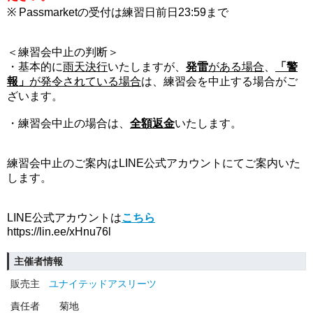
※ Passmarketの受付は練習日前日23:59まで
＜練習会中止の判断＞
・基本的に
雨天決行
いたしますが、
発雷
がある場合
、
「警
報」
が発令されている場合
は、練習会を中止する場合がご
ざいます。
・練習会中止の場合は、
全額返金
いたします。
練習会中止のご案内はLINE公式アカウントにてご案内いた
します。
LINE公式アカウントは
こちら
https://lin.ee/xHnu76l
主催者情報
販売主
ユナイテッドアスリーツ
責任者
菊地