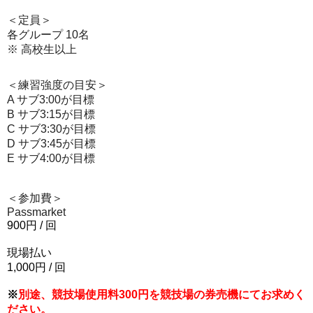
＜定員＞
各グループ 10名
※ 高校生以上
＜練習強度の目安＞
A サブ3:00が目標
B サブ3:15が目標
C サブ3:30が目標
D サブ3:45が目標
E
サブ
4:00
が目標
＜参加費＞
Passmarket
900
円
/
回
現場払い
1,000
円
/
回
※
別途、競技場使用料300円を競技場の券売機にてお求めく
ださい。