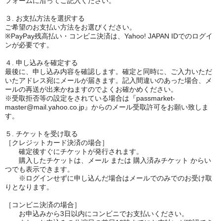
フォームに沿ってご記入ください。
３. お支払方法を選択する
ご希望のお支払い方法をお選びください。
※PayPay残高払い・コンビニ決済は、Yahoo! JAPAN IDでのログイ
ンが必要です。
４. 申し込みを確定する
最後に、申し込み内容を確認します。確定と同時に、ご入力いただ
いたアドレス宛にメールが届きます。記入間違いのあった場合、メ
ールの再送が出来かねますのでよくお確かめください。
※受取拒否等の設定をされている場合は『passmarket-
master@mail.yahoo.co.jp』からのメール受取許可をお願い致しま
す。
５. チケットを受け取る
［クレジットカード決済の場合］
確定後すぐにチケットが発行されます。
購入したチケットは、メール または 購入済みチケット からい
つでも表示できます。
※ログインせずに申し込んだ場合はメールでのみでのお受け取
りとなります。
［コンビニ決済の場合］
お申込みから3日以内にコンビニでお支払いください。