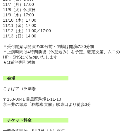
11/7（月）17:00
11/8（火）休演日
11/9（水）17:00
11/10（木）17:00
11/11（金）17:00
11/12（土）11:00
／17:00
11/13（日）14:00
＊受付開始は開演の30分前・開場は開演の20分前
＊上演時間は4時間前後（休憩込み）を予定。確定次第、ムニの
HP・SNSにて告知いたします
★
は前半割引対象
会場
こまばアゴラ劇場
〒153-0041 目黒区駒場1-11-13
京王井の頭線「駒場東大前」駅東口より徒歩3分
チケット料金
一般予約開始 8月3日（水）正午