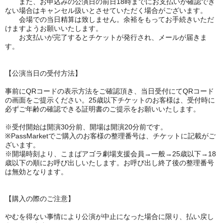
また、お申込みの公演日の前日18時までにお支払いが確認でき
ない場合はキャンセル扱いとさせていただく場合がございます。
会場での当日精算は致しません。余裕をもってお手続きいただ
けますようお願いいたします。
お支払いが完了するとチケットが発行され、メールが届きま
す。
【公演当日の受付方法】
事前にQRコードの表示方法をご確認頂き、当日受付にてQRコード
の画面をご提示ください。25歳以下チケットのお客様は、受付時に
必ずご年齢の確認できる証明書のご提示をお願いいたします。
※受付開始は開演30分前、開場は開演20分前です。
※
PassMarketでご購入のお客様の整理番号は、チケットに記載がご
ざいます。
※​​開場時刻より、こまばアゴラ劇場支援会員→一般→25歳以下→18
歳以下の順にお呼び出しいたします。お呼び出し終了後の整理番号
は無効となります。
【購入の際のご注意】
やむを得ない事情により公演が中止になった場合に限り、払い戻し