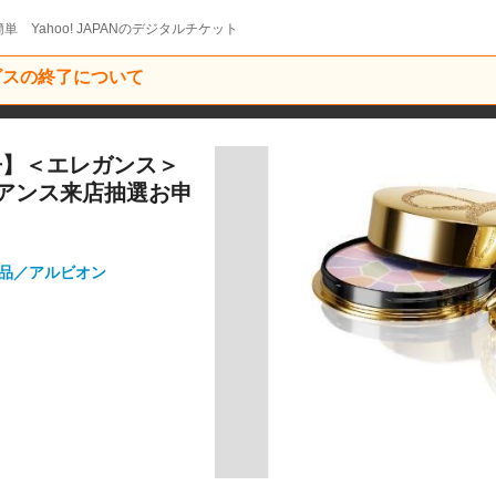
単 Yahoo! JAPANのデジタルチケット
ービスの終了について
丹】＜エレガンス＞
アンス来店抽選お申
粧品／アルビオン