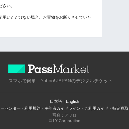
ださい。
了承いただけない場合、お買物をお断りさせていた
スマホで簡単 Yahoo! JAPANのデジタルチケット
日本語
｜
English
シーセンター
-
利用規約
-
主催者ガイドライン
-
ご利用ガイド
-
特定商取
写真：アフロ
© LY Corporation