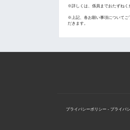
※詳しくは、係員までおたずねく
※上記、各お願い事項についてご
だきます。
プライバシーポリシー
-
プライバ