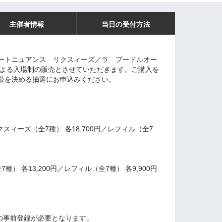
主催者情報
当日の受付方法
ートニュアンス リクスィーズ／ラ プードルオー
による入場制の販売とさせていただきます。ご購入を
帯を決める抽選にお申込みください。
スィーズ（全7種） 各18,700円／レフィル（全7
種） 各13,200円／レフィル（全7種） 各9,900円
 IDの事前登録が必要となります。