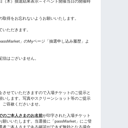
9日（木）抽選結果表示～イベント開催当日の開催時
の取得をお忘れないようお願いいたします。
ていただきます。
ssMarket」のMyページ「抽選申し込み履歴」よ
配信はございません。
をさせていただきますので入場チケットのご提示と
願いします。写真やスクリーンショット等のご提示
、ご容赦くださいませ。
でのご本人さまのお名前
が印字された入場チケット
いいたします。当選後に「passMarket」にご登
選者ご本人さまである確認ができず無効となる場合