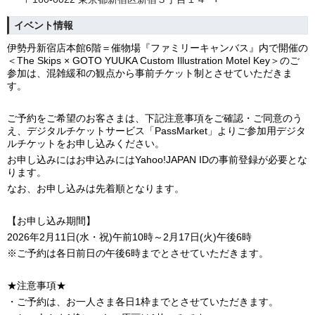
イベント情報
伊勢丹新宿店本館6階＝催物場『ファミリーキャンバス』内で開催の
＜The Skips × GOTO YUUKA Custom Illustration Motel Key＞のご
参加は、混雑緩和の観点から事前チケット制とさせていただきま
す。
ご予約をご希望のお客さまは、下記注意事項をご確認・ご同意のう
え、デジタルチケットサービス「PassMarket」よりご参加用デジタ
ルチケットをお申し込みください。
お申し込みにはお申込みにはYahoo!JAPAN IDの事前登録が必要とな
ります。
なお、お申し込みは先着順となります。
【お申し込み期間】
2026年2月11日(水・祝)午前10時～2月17日(火)午後6時
※ご予約は各日前日の午後6時までとさせていただきます。
★注意事項★
・ご予約は、お一人さま各日1枠までとさせていただきます。