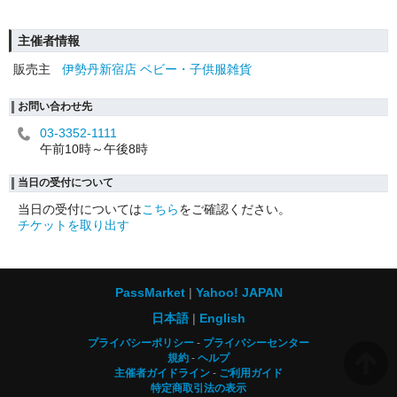
主催者情報
販売主
伊勢丹新宿店 ベビー・子供服雑貨
お問い合わせ先
03-3352-1111
午前10時～午後8時
当日の受付について
当日の受付については
こちら
をご確認ください。
チケットを取り出す
PassMarket
Yahoo! JAPAN
日本語
English
プライバシーポリシー
プライバシーセンター
規約
ヘルプ
主催者ガイドライン
ご利用ガイド
特定商取引法の表示