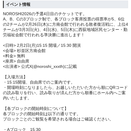
イベント情報
NOROSHI2026の予選4日目のチケットです。
A、B、Cの3ブロック制で、各ブロック客席投票の得票率が5、6位
の2チームが2月26日(木)に方南会館で行われる敗者復活戦に、上位4
チームが3月3日(火)、4日(水)、5日(木)に西荻地域区民センター・勤
労福祉会館で行われる準決勝に進出します！
<日時> 2月2日(月)15:15 開場／15:30 開演
<会場> 杉並区方南会館
<料金> 無料
<座席> 自由席
<出演者> 公式X(@noroshi_xxxth)に記載
【入場方法】
・15:15開場、自由席でのご案内です。
・開場時刻になりましたら、お越しいただいた方から順にQRコード
の読み取りを行い、読み取りが済んだ方から順番にホール内へご案
内いたします。
【各ブロックの開始時刻について】
各ブロックの開始時刻は以下の通りです。
ブロックごとのご観覧を希望される場合はご確認ください。
・Aブロック 15:30