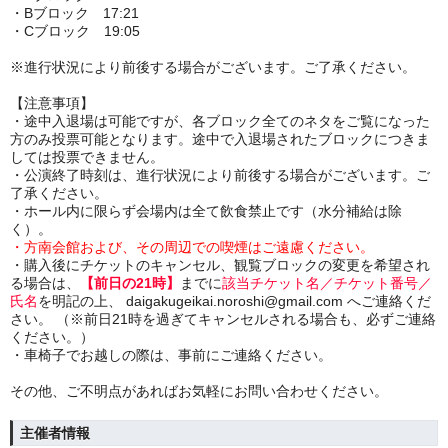
・Bブロック 17:21
・Cブロック 19:05
※進行状況により前後する場合がございます。ご了承ください。
【注意事項】
・途中入退場は可能ですが、各ブロック全てのネタをご覧になった
方のみ投票可能となります。途中で入退場されたブロックにつきま
しては投票できません。
・公演終了時刻は、進行状況により前後する場合がございます。ご
了承ください。
・ホール内に限らず会場内は全て飲食禁止です（水分補給は除
く）。
・方南会館および、その周辺での喫煙はご遠慮ください。
・購入後にチケットのキャンセル、観覧ブロックの変更を希望され
る場合は、
【前日の21時】
までに
該当チケット名／チケット番号／
氏名
を明記の上、 daigakugeikai.noroshi@gmail.com へご連絡くだ
さい。 （※前日21時を過ぎてキャンセルされる場合も、必ずご連絡
ください。）
・車椅子でお越しの際は、事前にご連絡ください。
その他、ご不明点があればお気軽にお問い合わせください。
主催者情報