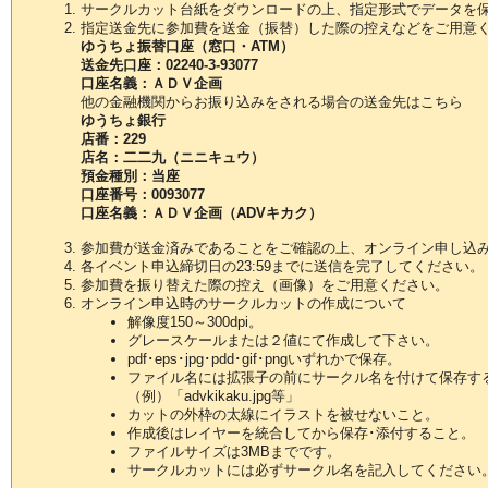
サークルカット台紙をダウンロードの上、指定形式でデータを
指定送金先に参加費を送金（振替）した際の控えなどをご用意
ゆうちょ振替口座（窓口・ATM）
送金先口座：02240-3-93077
口座名義：ＡＤＶ企画
他の金融機関からお振り込みをされる場合の送金先はこちら
ゆうちょ銀行
店番：229
店名：二二九（ニニキュウ）
預金種別：当座
口座番号：0093077
口座名義：ＡＤＶ企画（ADVキカク）
参加費が送金済みであることをご確認の上、オンライン申し込
各イベント申込締切日の23:59までに送信を完了してください。
参加費を振り替えた際の控え（画像）をご用意ください。
オンライン申込時のサークルカットの作成について
解像度150～300dpi。
グレースケールまたは２値にて作成して下さい。
pdf･eps･jpg･pdd･gif･pngいずれかで保存。
ファイル名には拡張子の前にサークル名を付けて保存す
（例）「advkikaku.jpg等」
カットの外枠の太線にイラストを被せないこと。
作成後はレイヤーを統合してから保存･添付すること。
ファイルサイズは3MBまでです。
サークルカットには必ずサークル名を記入してください