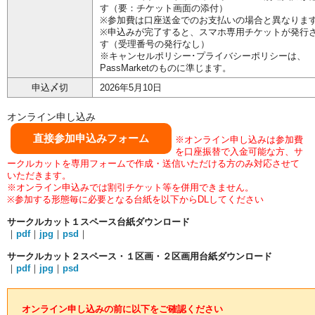
す（要：チケット画面の添付）
※参加費は口座送金でのお支払いの場合と異なりま
※申込みが完了すると、スマホ専用チケットが発行
す（受理番号の発行なし）
※キャンセルポリシー･プライバシーポリシーは、
PassMarketのものに準じます。
申込〆切
2026年5月10日
オンライン申し込み
直接参加申込みフォーム
※オンライン申し込みは参加費
を口座振替で入金可能な方、サ
ークルカットを専用フォームで作成・送信いただける方のみ対応させて
いただきます。
※オンライン申込みでは割引チケット等を併用できません。
※参加する形態毎に必要となる台紙を以下からDLしてください
サークルカット１スペース台紙ダウンロード
｜
pdf
｜
jpg
｜
psd
｜
サークルカット２スペース・１区画・２区画用台紙ダウンロード
｜
pdf
｜
jpg
｜
psd
オンライン申し込みの前に以下をご確認ください