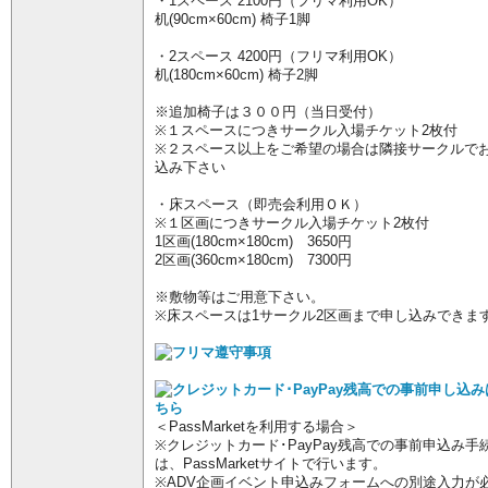
・1スペース 2100円（フリマ利用OK）
机(90cm×60cm) 椅子1脚
・2スペース 4200円（フリマ利用OK）
机(180cm×60cm) 椅子2脚
※追加椅子は３００円（当日受付）
※１スペースにつきサークル入場チケット2枚付
※２スペース以上をご希望の場合は隣接サークルで
込み下さい
・床スペース（即売会利用ＯＫ）
※１区画につきサークル入場チケット2枚付
1区画(180cm×180cm) 3650円
2区画(360cm×180cm) 7300円
※敷物等はご用意下さい。
※床スペースは1サークル2区画まで申し込みできま
＜PassMarketを利用する場合＞
※クレジットカード･PayPay残高での事前申込み手
は、PassMarketサイトで行います。
※ADV企画イベント申込みフォームへの別途入力が