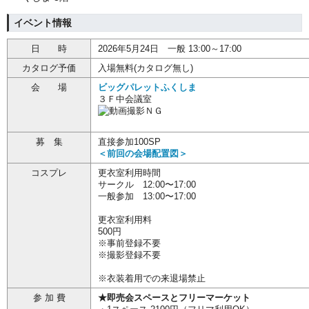
イベント情報
日 時
2026年5月24日 一般 13:00～17:00
カタログ予価
入場無料(カタログ無し)
会 場
ビッグパレットふくしま
３Ｆ中会議室
募 集
直接参加100SP
＜前回の会場配置図＞
コスプレ
更衣室利用時間
サークル 12:00〜17:00
一般参加 13:00〜17:00
更衣室利用料
500円
※事前登録不要
※撮影登録不要
※衣装着用での来退場禁止
参 加 費
★即売会スペースとフリーマーケット