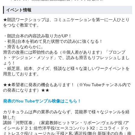
イベント情報
★朗読ワークショップは、コミュニケーションを第一に一人ひとり
をつなぐ教室です。
・朗読台本の内容読み取り力がUP！
・初見(台本を初めて見た状態での読み)に強くなる！
・滑舌もなめらかに。
滑舌の改善には即効性のある（※個人差があります）「プロンプ
ト・デシジョン・メソッド」で、読みも滑舌もリフレッシュしまし
ょう！
・紙芝居、絵本、クイズ、怪談など様々な楽しいワークイベントを
用意しております。
★★希望者に発表の機会もあります！（※You Tubeチャンネル内で
の発表になります）★★
発表のYou Tubeサンプル映像はこちら！
カリキュラムは声の業界のみならず、芸能界で様々なジャンルを経
験した
講師「河野匡泰」（家庭教師ヒットマン・リボーン:ヴェルデ役 /ア
イシールド２１:佐竹洋平役/エースコンバットX2：ニコライ・ドゥ
ミトレスク役/ミュージカル:王様と私:通訳役/舞台:新版滝の白糸：南