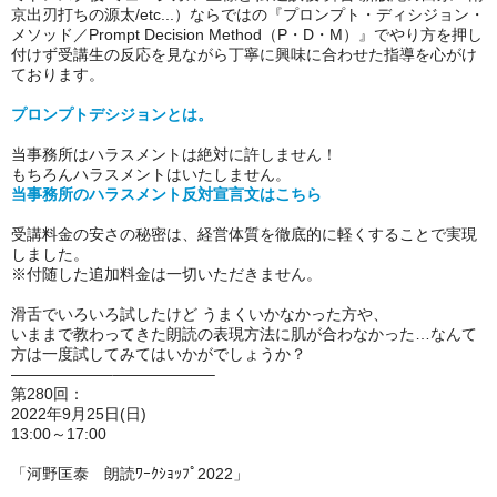
京出刃打ちの源太/etc...
）ならではの『プロンプト・ディシジョン・
メソッド／Prompt Decision Method（P・D・M）』でやり方を押し
付けず受講生の反応を見ながら丁寧に興味に合わせた指導を心がけ
ております。
プロンプトデシジョンとは。
当事務所はハラスメントは絶対に許しません！
もちろんハラスメントはいたしません。
当事務所のハラスメント反対宣言文はこちら
受講料金の安さの秘密は、経営体質を徹底的に軽くすることで実現
しました。
※付随した追加料金は一切いただきません。
滑舌でいろいろ試したけど うまくいかなかった方や、
いままで教わってきた朗読の表現方法に肌が合わなかった…なんて
方は一度試してみてはいかがでしょうか？
——————–——————–
第280回：
2022年9月25日(日)
13:00～17:00
「河野匡泰 朗読ﾜｰｸｼｮｯﾌﾟ2022」