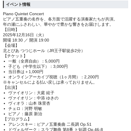
イベント情報
Piano Quintet Concert
ピアノ五重奏の名作を、各方面で活躍する演奏家たちが共演。
年の瀬にふさわしい、華やかで豊かな響きをお届けします。
【日時】
2025年12月16日（火）
開場 18:30 ／ 開演 19:00
【会場】
北とぴあ つつじホール
（JR王子駅徒歩2分）
【チケット】
一般（全席自由）：5,000円
子ども（中学生以下）：3,000円
当日券は＋1,000円
オンラインアーカイブ視聴（1ヶ月間）：2,200円
※キャンセルによる払い戻しは承っておりません。
【出演】
ヴァイオリン：大庭 絃子
ヴァイオリン：中添 ゆきの
ヴィオラ：山本 珠里杏
チェロ：河野 明敏
ピアノ：藤原 新治
【プログラム】
アレンスキー：ピアノ五重奏曲 二長調 Op.51
ドヴォルザーク：スラブ舞曲 第8番 ト短調 Op.46-8