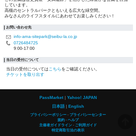
しています。
高槻のセントラルパークともいえる広大な緑空間。
みなさんのライフスタイルにあわせてお楽しみください！
お問い合わせ先
info-ama-sitepark@seibu-la.co.jp
0726484725
9:00-17:00
当日の受付について
当日の受付については
こちら
をご確認ください。
チケットを取り出す
PassMarket
Yahoo! JAPAN
日本語
English
プライバシーポリシー
プライバシーセンター
規約
ヘルプ
主催者ガイドライン
ご利用ガイド
特定商取引法の表示