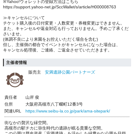
※Yahoo!ウォレットの登録方法はこちら
https://support.yahoo-net.jp/SccWallet/s/article/H000008763
≫キャンセルについて
チケット購入後の日付変更・人数変更・券種変更はできません。
また、キャンセルや返金対応も行っておりません。予めご了承くだ
さいませ。
(体調不良により来園をお控えいただく場合を含む)
但し、主催側の都合でイベントがキャンセルになった場合は、
キャンセル処理後、ご連絡、ご返金させていただきます。
主催者情報
販売主
安満遺跡公園パートナーズ
責任者
山岸 俊
住所
大阪府高槻市八丁畷町12番3号
関連URL
https://www.seibu-la.co.jp/park/ama-sitepark/
街なかの贅沢な緑空間。
高槻市の駅チカに弥生時代の遺跡が眠る貴重な空間。
この公園は歴史資産「安満遺跡」を活かした緑豊かな公園を目指