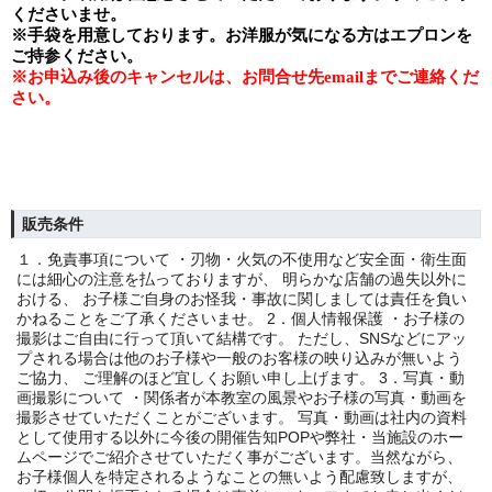
くださいませ。
※手袋を用意しております。お洋服が気になる方はエプロンを
ご持参ください。
※
お申込み後のキャンセルは、お問合せ先
email
までご連絡くだ
さい。
販売条件
１．免責事項について ・刃物・火気の不使用など安全面・衛生面
には細心の注意を払っておりますが、 明らかな店舗の過失以外に
おける、 お子様ご自身のお怪我・事故に関しましては責任を負い
かねることをご了承くださいませ。 2．個人情報保護 ・お子様の
撮影はご自由に行って頂いて結構です。 ただし、SNSなどにアッ
プされる場合は他のお子様や一般のお客様の映り込みが無いよう
ご協力、 ご理解のほど宜しくお願い申し上げます。 3．写真・動
画撮影について ・関係者が本教室の風景やお子様の写真・動画を
撮影させていただくことがございます。 写真・動画は社内の資料
として使用する以外に今後の開催告知POPや弊社・当施設のホー
ムページでご紹介させていただく事がございます。当然ながら、
お子様個人を特定されるようなことの無いよう配慮致しますが、