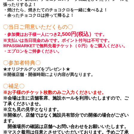
張ったりするよ！
・焼けたら、焼きたてのチョコクロを一緒に食べるよ！
・余ったチョコクロは持って帰るよ！
〇当日ご用意いただくもの〇
2,500円(税込）
・参加費はお子様一人につき
です。
※支払いは当日現金のみです。ポイント付与は不可です。
※PASSMARKETで無料先着チケット（０円）をご購入ください。
・エプロンをご持参ください。
〇参加者特典〇
★オリジナルグッズをプレゼント★
※開催店舗・開催時期により内容が異なります。
〇補足〇
※
お子様のチケット枚数のみご入力くださいませ。
※
会場は主に店舗客席、施設ホールを利用いたしますので、ご
了承くださいませ。
※
立ち見の見学となります。
※開催が、店舗ではなく施設共有部分での開催の場合がござい
ます。
開催場所の確認は店舗へお問い合わせをお願いいたします。
※
マスク着用は任意とさせていただいております。予めご了承