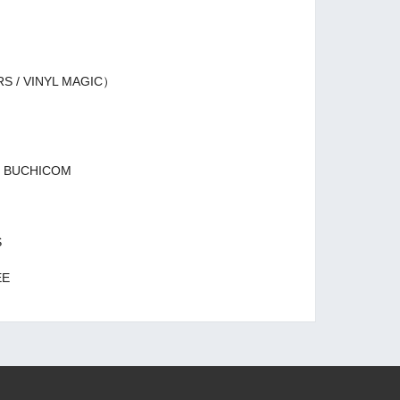
S / VINYL MAGIC）
up. BUCHICOM
S
EE