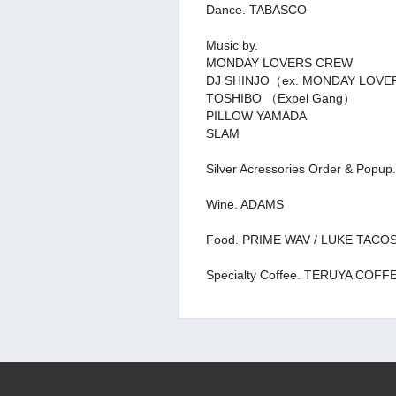
Dance. TABASCO
Music by.
MONDAY LOVERS CREW
DJ SHINJO（ex. MONDAY LOVER
TOSHIBO （Expel Gang）
PILLOW YAMADA
SLAM
Silver Acressories Order & Pop
Wine. ADAMS
Food. PRIME WAV / LUKE TACO
Specialty Coffee. TERUYA COFF